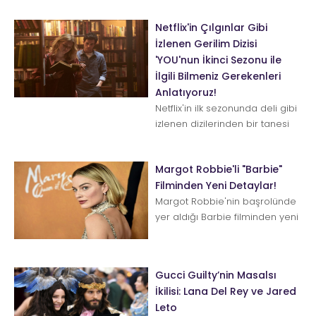
Netflix'in Çılgınlar Gibi
İzlenen Gerilim Dizisi
'YOU'nun İkinci Sezonu ile
İlgili Bilmeniz Gerekenleri
Anlatıyoruz!
Netflix'in ilk sezonunda deli gibi
izlenen dizilerinden bir tanesi
de YOU. Şimdi herkes ikinci
sezonu dört gözl...
Margot Robbie'li "Barbie"
Filminden Yeni Detaylar!
Margot Robbie'nin başrolünde
yer aldığı Barbie filminden yeni
ayrıntılar paylaşıldı. Mattel
oyuncak firmasının meş...
Gucci Guilty’nin Masalsı
İkilisi: Lana Del Rey ve Jared
Leto