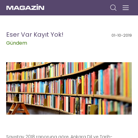
Anasayfa
Gündem
Dizi
Müzik
Yazar
Sinema
Kitap
Kültür/Sanat
Yaşam
Seyahat
Moda
Yemek
Bize
Yazın
Eser Var Kayıt Yok!
01-10-2019
Gündem
Sayıştay 2018 raporuna göre, Ankara Dil ve Tarih-