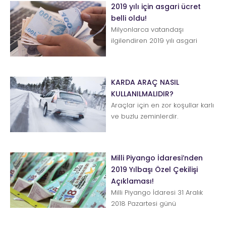
2019 yılı için asgari ücret
belli oldu!
Milyonlarca vatandaşı
ilgilendiren 2019 yılı asgari
ücret tutarı belli oldu. Asgari
Ücret Tespit Komisyonu 4.
Topla...
KARDA ARAÇ NASIL
KULLANILMALIDIR?
Araçlar için en zor koşullar karlı
ve buzlu zeminlerdir.
Tutunmanın ciddi oranda
zorlaştığı, fren mesafesinin u...
Milli Piyango İdaresi’nden
2019 Yılbaşı Özel Çekilişi
Açıklaması!
Milli Piyango İdaresi 31 Aralık
2018 Pazartesi günü
gerçekleştirilecek olan yılbaşı
çekilişi hakkında...