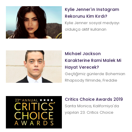
inanmak isteriz. Ya...
Kylie Jenner'ın Instagram
Rekorunu Kim Kırdı?
Kylie Jenner sosyal medyayı
oldukça aktif kullanan
ünlülerden. Yeni nesil stil ve
güzellik ikonumuz bu ...
Michael Jackson
Karakterine Rami Malek Mi
Hayat Verecek?
Geçtiğimiz günlerde Bohemian
Rhapsody filminde, Freddie
Mercury olarak boy gösteren
Rami Malek, Michael Jack...
Critics Choice Awards 2019
Santa Monica, Kaliforniya'da
yapılan 23. Critics Choice
awards'ın kazananları belli
oldu. En İyi Film Blac...