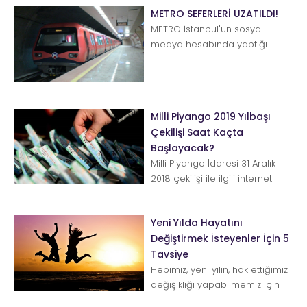
METRO SEFERLERİ UZATILDI!
METRO İstanbul'un sosyal
medya hesabında yaptığı
duyuruya göre yılbaşına özel
metro seferlerinin gece 02.00'...
Milli Piyango 2019 Yılbaşı
Çekilişi Saat Kaçta
Başlayacak?
Milli Piyango İdaresi 31 Aralık
2018 çekilişi ile ilgili internet
adresi üzerinden duyuru yaptı.
Çekilişle...
Yeni Yılda Hayatını
Değiştirmek İsteyenler İçin 5
Tavsiye
Hepimiz, yeni yılın, hak ettiğimiz
değişikliği yapabilmemiz için
gereken gücü vereceğine