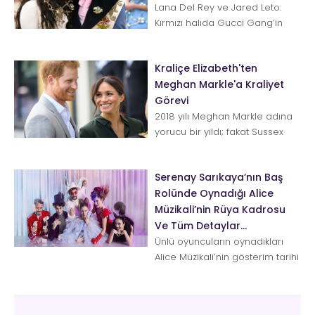
Lana Del Rey ve Jared Leto:
Kırmızı halıda Gucci Gang’in
favori düosu olan bu iki yıldız
yanlış zamanda doğanlarda...
Kraliçe Elizabeth'ten
Meghan Markle'a Kraliyet
Görevi
2018 yılı Meghan Markle adına
yorucu bir yıldı; fakat Sussex
Düşesi her şeye rağmen
Kraliyet sınavından geçer pua...
Serenay Sarıkaya’nın Baş
Rolünde Oynadığı Alice
Müzikali’nin Rüya Kadrosu
Ve Tüm Detaylar…
Ünlü oyuncuların oynadıkları
Alice Müzikali’nin gösterim tarihi
yaklaştıkça, heyecan da artı...