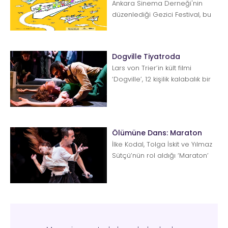
Ankara Sinema Derneği'nin
düzenlediği Gezici Festival, bu
yıl 30 Kasım'da yirmi dördüncü
kez yoll...
Dogville Tiyatroda
Lars von Trier’in kült filmi
‘Dogville’, 12 kişilik kalabalık bir
oyuncu kadrosuyla tiyatroya
taşındı....
Ölümüne Dans: Maraton
İlke Kodal, Tolga İskit ve Yılmaz
Sütçü’nün rol aldığı ‘Maraton’
oyunu, televizyon ek...