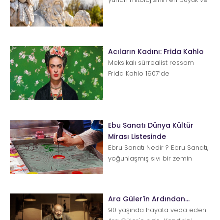
en güçlü ama bir o kadar tuhaf
ta...
Acıların Kadını: Frida Kahlo
Meksikalı sürrealist ressam
Frida Kahlo 1907’de
Coyoacan’da doğdu.
Çocukken, etkilerini hayatının
son...
Ebu Sanatı Dünya Kültür
Mirası Listesinde
Ebru Sanatı Nedir ? Ebru Sanatı,
yoğunlaşmış sıvı bir zemin
üzerinde hazırlanan ve
öncelikle kâğıt üst&...
Ara Güler'in Ardından...
90 yaşında hayata veda eden