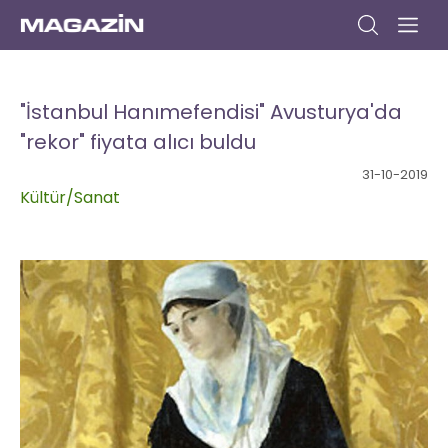
Anasayfa
Gündem
Dizi
Müzik
Yazar
Sinema
Kitap
Kültür/Sanat
Yaşam
Seyahat
Moda
Yemek
Bize
Yazın
"İstanbul Hanımefendisi" Avusturya'da
"rekor" fiyata alıcı buldu
31-10-2019
Kültür/Sanat