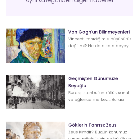
Aynı kategoriden diğer haberler
Van Gogh'un Bilinmeyenleri
Vincent'i tanıdığımızı düşünürüz
değil mi? Ne de olsa o boyayı
yiyen, kulağını kesen, garip
resimler ...
Geçmişten Günümüze
Beyoğlu
Burası, İstanbul’un kültür, sanat
ve eğlence merkezi... Burası
Taksim, burası Beyoğlu... Bu iki
isim hep bera...
Göklerin Tanrısı: Zeus
Zeus Kimdir? Bugün konumuz
yunan mitolojisinin en büyük ve