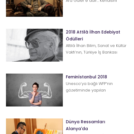
Ara Güler'e dair... Kendisini
‘fotoğraf sanatçısı’ olarak değil,
&ls...
2018 Attilâ İlhan Edebiyat
Ödülleri
Attilâ İlhan Bilim, Sanat ve Kültür
Vakfı’nın, Türkiye İş Bankası
Kültür Yayınları&rsquo...
Feminİstanbul 2018
Unesco’ya bağlı WFP’nin
gözetiminde yapılan
Uluslararası Kadın Şiiri Festivali
FeminİSTANBULbu yıl 1–3...
Dünya Ressamları
Alanya'da