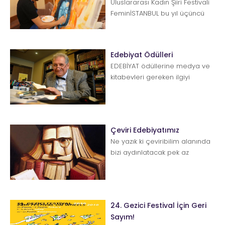
Uluslararası Kadın Şiiri Festivali
FeminİSTANBUL bu yıl üçüncü
kez düzenlenecek. Unesco’ya
b...
Edebiyat Ödülleri
EDEBİYAT ödüllerine medya ve
kitabevleri gereken ilgiyi
gösteriyor mu? Yeterince değil,
hayır demeye dilim var...
Çeviri Edebiyatımız
Ne yazık ki çeviribilim alanında
bizi aydınlatacak pek az
çalışmamız söz konusu. Yüksel
Pazarkaya&rsq...
24. Gezici Festival İçin Geri
Sayım!