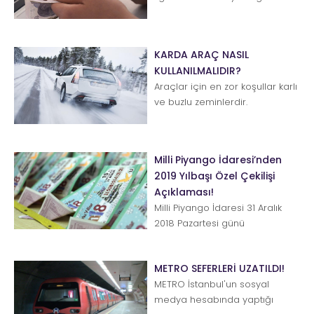
ücret tutarı belli oldu. Asgari
Ücret Tespit Komisyonu 4.
Topla...
KARDA ARAÇ NASIL
KULLANILMALIDIR?
Araçlar için en zor koşullar karlı
ve buzlu zeminlerdir.
Tutunmanın ciddi oranda
zorlaştığı, fren mesafesinin u...
Milli Piyango İdaresi’nden
2019 Yılbaşı Özel Çekilişi
Açıklaması!
Milli Piyango İdaresi 31 Aralık
2018 Pazartesi günü
gerçekleştirilecek olan yılbaşı
çekilişi hakkında...
METRO SEFERLERİ UZATILDI!
METRO İstanbul'un sosyal
medya hesabında yaptığı