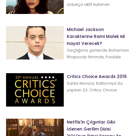
oldukça aktif kullanan
ünlülerden. Yeni nesil stil ve
güzellik ikonumuz bu ...
Michael Jackson
Karakterine Rami Malek Mi
Hayat Verecek?
Geçtiğimiz günlerde Bohemian
Rhapsody filminde, Freddie
Mercury olarak boy gösteren
Rami Malek, Michael Jack...
Critics Choice Awards 2019
Santa Monica, Kaliforniya'da
yapılan 23. Critics Choice
awards'ın kazananları belli
oldu. En İyi Film Blac...
Netflix'in Çılgınlar Gibi
İzlenen Gerilim Dizisi
'YOU'nun İkinci Sezonu ile