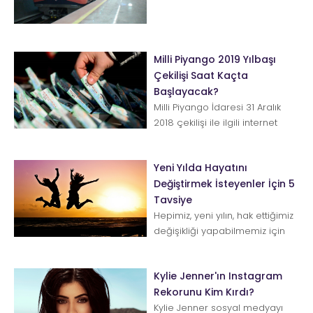
duyuruya göre yılbaşına özel
metro seferlerinin gece 02.00'...
Milli Piyango 2019 Yılbaşı
Çekilişi Saat Kaçta
Başlayacak?
Milli Piyango İdaresi 31 Aralık
2018 çekilişi ile ilgili internet
adresi üzerinden duyuru yaptı.
Çekilişle...
Yeni Yılda Hayatını
Değiştirmek İsteyenler İçin 5
Tavsiye
Hepimiz, yeni yılın, hak ettiğimiz
değişikliği yapabilmemiz için
gereken gücü vereceğine
inanmak isteriz. Ya...
Kylie Jenner'ın Instagram
Rekorunu Kim Kırdı?
Kylie Jenner sosyal medyayı