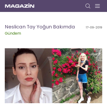
Anasayfa
Gündem
Dizi
Müzik
Yazar
Sinema
Kitap
Kültür/Sanat
Yaşam
Seyahat
Moda
Yemek
Bize
Yazın
Neslican Tay Yoğun Bakımda
17-09-2019
Gündem