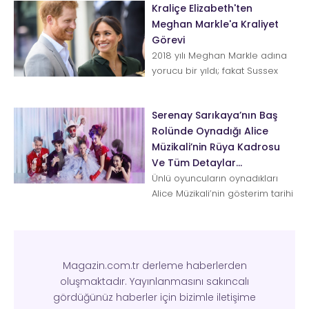
Kraliçe Elizabeth'ten
Meghan Markle'a Kraliyet
Görevi
2018 yılı Meghan Markle adına
yorucu bir yıldı; fakat Sussex
Düşesi her şeye rağmen
Kraliyet sınavından geçer pua...
Serenay Sarıkaya’nın Baş
Rolünde Oynadığı Alice
Müzikali’nin Rüya Kadrosu
Ve Tüm Detaylar…
Ünlü oyuncuların oynadıkları
Alice Müzikali’nin gösterim tarihi
yaklaştıkça, heyecan da artı...
Magazin.com.tr derleme haberlerden
oluşmaktadır. Yayınlanmasını sakıncalı
gördüğünüz haberler için bizimle iletişime