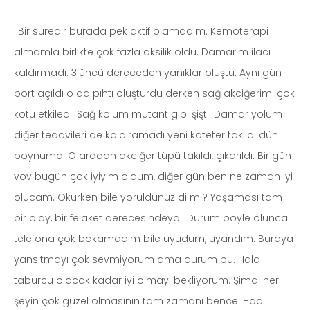
''Bir süredir burada pek aktif olamadım. Kemoterapi
almamla birlikte çok fazla aksilik oldu. Damarım ilacı
kaldırmadı. 3’üncü dereceden yanıklar oluştu. Aynı gün
port açıldı o da pıhtı oluşturdu derken sağ akciğerimi çok
kötü etkiledi. Sağ kolum mutant gibi şişti. Damar yolum
diğer tedavileri de kaldıramadı yeni kateter takıldı dün
boynuma. O aradan akciğer tüpü takıldı, çıkarıldı. Bir gün
vov bugün çok iyiyim oldum, diğer gün ben ne zaman iyi
olucam. Okurken bile yoruldunuz di mi? Yaşaması tam
bir olay, bir felaket derecesindeydi. Durum böyle olunca
telefona çok bakamadım bile uyudum, uyandım. Buraya
yansıtmayı çok sevmiyorum ama durum bu. Hala
taburcu olacak kadar iyi olmayı bekliyorum. Şimdi her
şeyin çok güzel olmasının tam zamanı bence. Hadi