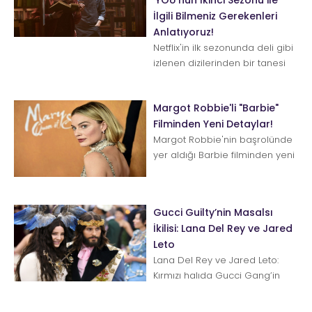
İlgili Bilmeniz Gerekenleri
Anlatıyoruz!
Netflix'in ilk sezonunda deli gibi
izlenen dizilerinden bir tanesi
de YOU. Şimdi herkes ikinci
sezonu dört gözl...
Margot Robbie'li "Barbie"
Filminden Yeni Detaylar!
Margot Robbie'nin başrolünde
yer aldığı Barbie filminden yeni
ayrıntılar paylaşıldı. Mattel
oyuncak firmasının meş...
Gucci Guilty’nin Masalsı
İkilisi: Lana Del Rey ve Jared
Leto
Lana Del Rey ve Jared Leto:
Kırmızı halıda Gucci Gang’in
favori düosu olan bu iki yıldız
yanlış zamanda doğanlarda...