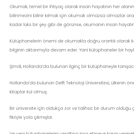
Okumak, temel bir ihtiyaç olarak insan hayatının her alan
bilinmezini bilinir kılmak için okumak olmazsa olmazlar a
kadar lüks bir şey gibi de görünse, okumanın insan hayatı
Kütüphanelerin önemi de okumakla doğru orantılı olarak karşımı
bilginin aktarımıyla devam eder. Yani kütüphaneler bir hayl
Şimdi, Hollanda’da bulunan ilginç bir kütüphaneyle tanışa
Hollanda’da bulunan Delft Teknoloji Üniversitesi, ülkenin ö
kitaplar kül olmuş.
Bir üniversite için oldukça zor ve talihsiz bir durum olduğ
fikriyle yola çıkmışlar.
Ve yeni kütüphanelerini yeraltına inşa etmeye karar verere