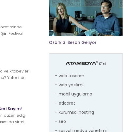
gözetiminde
iiri Festivali
Ozark 3. Sezon Geliyor
 ve kitabevleri
- web tasarım
 mu? Yeterince
ar...
- web yazılımı
- mobil uygulama
- eticaret
Geri Sayım!
- kurumsal hosting
n düzenlediği
- seo
Kasım'da yirmi
- sosyal medya yönetimi