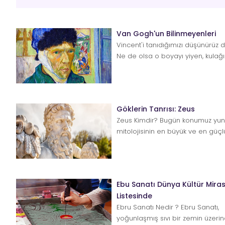
Van Gogh'un Bilinmeyenleri
Vincent'i tanıdığımızı düşünürüz 
Ne de olsa o boyayı yiyen, kulağı
garip resimler ...
Göklerin Tanrısı: Zeus
Zeus Kimdir? Bugün konumuz yu
mitolojisinin en büyük ve en güç
bir o kadar tuhaf ta...
Ebu Sanatı Dünya Kültür Miras
Listesinde
Ebru Sanatı Nedir ? Ebru Sanatı,
yoğunlaşmış sıvı bir zemin üzeri