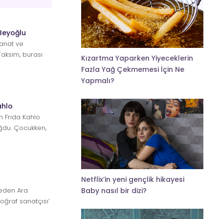
Beyoğlu
sanat ve
Taksim, burası
Kızartma Yaparken Yiyeceklerin
ra...
Fazla Yağ Çekmemesi İçin Ne
Yapmalı?
ahlo
m Frida Kahlo
du. Çocukken,
Netflix’in yeni gençlik hikayesi
eden Ara
Baby nasıl bir dizi?
otoğraf sanatçısı’