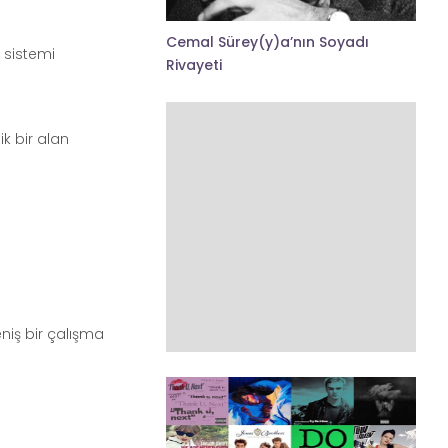
Cemal Sürey(y)a’nın Soyadı
 sistemi
Rivayeti
k bir alan
eniş bir çalışma