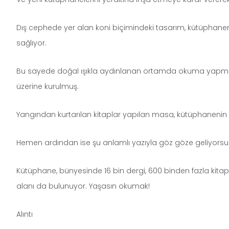
Dış cephede yer alan koni biçimindeki tasarım, kütüphane
sağlıyor.
Bu sayede doğal ışıkla aydınlanan ortamda okuma yapmak d
üzerine kurulmuş.
Yangından kurtarılan kitaplar yapılan masa, kütüphanenin gir
Hemen ardından ise şu anlamlı yazıyla göz göze geliyorsun
Kütüphane, bünyesinde 16 bin dergi, 600 binden fazla kitap, 
alanı da bulunuyor. Yaşasın okumak!
Alıntı