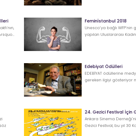
..
leri
Feminİstanbul 2018
akfı’nın,
Unesco’ya bağlı WFP’nin 
rsquo...
yapılan Uluslararası Kadın Ş
FeminİSTANBULbu yıl 1–3...
Edebiyat Ödülleri
EDEBİYAT ödüllerine medya
gereken ilgiyi gösteriyor
değil, hayır demeye dilim v
24. Gezici Festival İçin 
zi
Ankara Sinema Derneği'ni
söz
Gezici Festival, bu yıl 30 
dördüncü kez yoll...