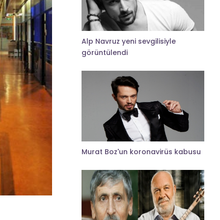
Alp Navruz yeni sevgilisiyle
görüntülendi
Murat Boz'un koronavirüs kabusu