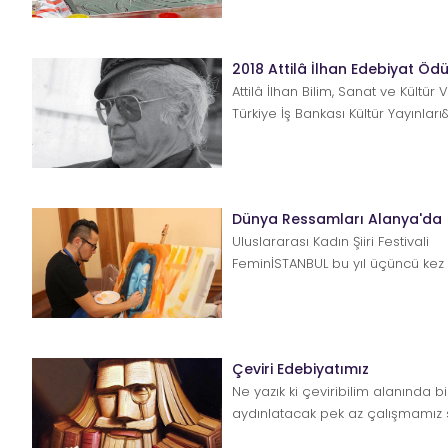
hazırlanan ve öncelikle kâğıt üst&.
2018 Attilâ İlhan Edebiyat Ödül
Attilâ İlhan Bilim, Sanat ve Kültür V
Türkiye İş Bankası Kültür Yayınları&
Dünya Ressamları Alanya'da
Uluslararası Kadın Şiiri Festivali
FeminİSTANBUL bu yıl üçüncü kez
düzenlenecek. Unesco’ya b...
Çeviri Edebiyatımız
Ne yazık ki çeviribilim alanında bi
aydınlatacak pek az çalışmamız 
konusu. Yüksel Pazarkaya&rsq...