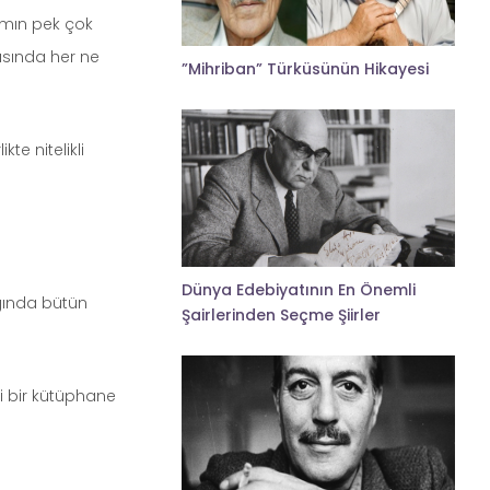
amın pek çok
ısında her ne
”Mihriban” Türküsünün Hikayesi
te nitelikli
Dünya Edebiyatının En Önemli
ngında bütün
Şairlerinden Seçme Şiirler
ni bir kütüphane