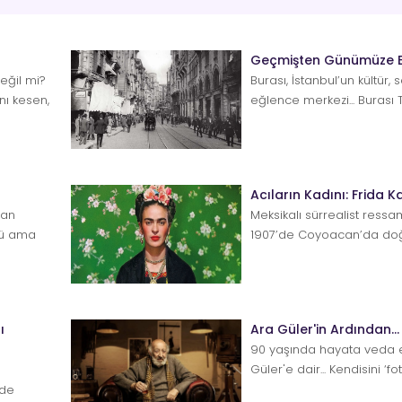
Geçmişten Günümüze 
değil mi?
Burası, İstanbul’un kültür, 
nı kesen,
eğlence merkezi... Burası 
Beyoğlu... Bu iki isim hep be
Acıların Kadını: Frida K
nan
Meksikalı sürrealist ressa
lü ama
1907’de Coyoacan’da doğ
etkilerini hayatının son...
ı
Ara Güler'in Ardından...
90 yaşında hayata veda 
Güler'e dair... Kendisini ‘f
olarak değil, &ls...
nde