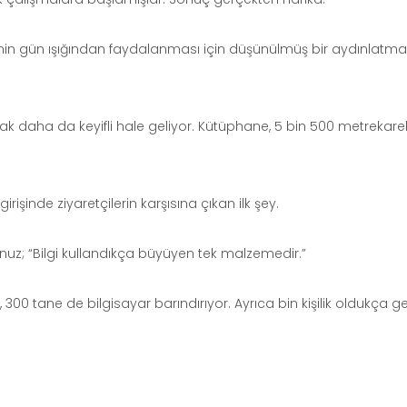
nin gün ışığından faydalanması için düşünülmüş bir aydınlatma
aha da keyifli hale geliyor. Kütüphane, 5 bin 500 metrekareli
işinde ziyaretçilerin karşısına çıkan ilk şey.
uz; “Bilgi kullandıkça büyüyen tek malzemedir.”
300 tane de bilgisayar barındırıyor. Ayrıca bin kişilik oldukça g