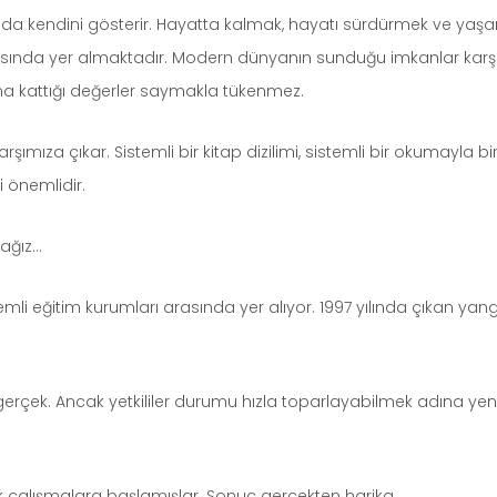
ında kendini gösterir. Hayatta kalmak, hayatı sürdürmek ve yaş
rasında yer almaktadır. Modern dünyanın sunduğu imkanlar karş
na kattığı değerler saymakla tükenmez.
za çıkar. Sistemli bir kitap dizilimi, sistemli bir okumayla birlik
i önemlidir.
cağız…
nemli eğitim kurumları arasında yer alıyor. 1997 yılında çıkan ya
u gerçek. Ancak yetkililer durumu hızla toparlayabilmek adına ye
k çalışmalara başlamışlar. Sonuç gerçekten harika.