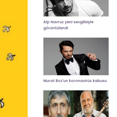
Alp Navruz yeni sevgilisiyle
görüntülendi
Murat Boz'un koronavirüs kabusu