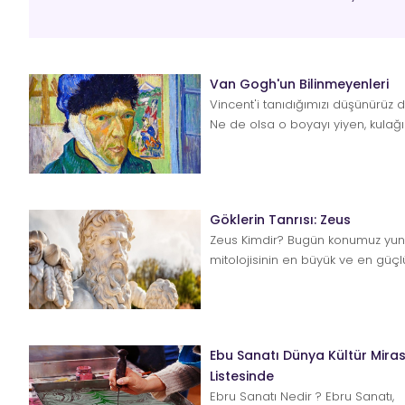
Van Gogh'un Bilinmeyenleri
Vincent'i tanıdığımızı düşünürüz 
Ne de olsa o boyayı yiyen, kulağı
garip resimler ...
Göklerin Tanrısı: Zeus
Zeus Kimdir? Bugün konumuz yu
mitolojisinin en büyük ve en güç
bir o kadar tuhaf ta...
Ebu Sanatı Dünya Kültür Miras
Listesinde
Ebru Sanatı Nedir ? Ebru Sanatı,