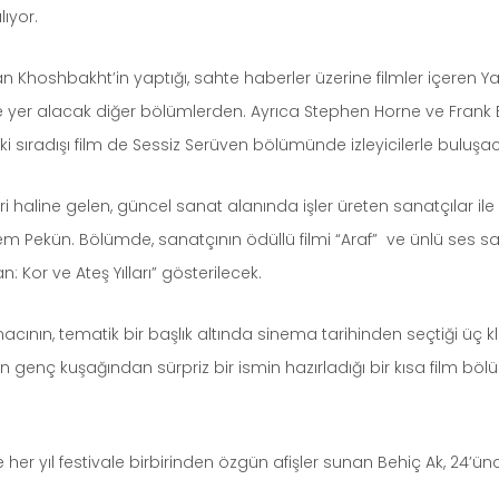
alıyor.
hoshbakht’in yaptığı, sahte haberler üzerine filmler içeren Ya
ivalde yer alacak diğer bölümlerden. Ayrıca Stephen Horne ve Frank
ki sıradışı film de Sessiz Serüven bölümünde izleyicilerle buluşa
ri haline gelen, güncel sanat alanında işler üreten sanatçılar ile 
em Pekün. Bölümde, sanatçının ödüllü filmi “Araf” ve ünlü ses sa
Kor ve Ateş Yılları” gösterilecek.
acının, tematik bir başlık altında sinema tarihinden seçtiği üç klas
nın genç kuşağından sürpriz bir ismin hazırladığı bir kısa film bö
 her yıl festivale birbirinden özgün afişler sunan Behiç Ak, 24’ün