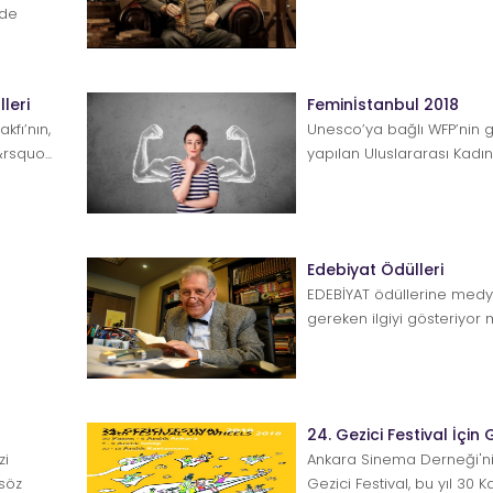
olarak değil, &ls...
nde
..
leri
Feminİstanbul 2018
akfı’nın,
Unesco’ya bağlı WFP’nin 
rsquo...
yapılan Uluslararası Kadın Ş
FeminİSTANBULbu yıl 1–3...
Edebiyat Ödülleri
EDEBİYAT ödüllerine medya
gereken ilgiyi gösteriyor
değil, hayır demeye dilim v
24. Gezici Festival İçin 
zi
Ankara Sinema Derneği'ni
söz
Gezici Festival, bu yıl 30 