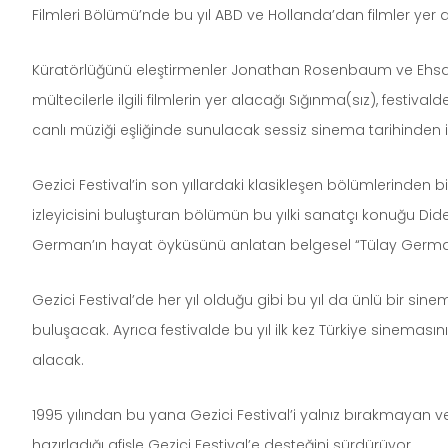
Filmleri Bölümü’nde bu yıl ABD ve Hollanda’dan filmler yer 
Küratörlüğünü eleştirmenler Jonathan Rosenbaum ve Ehsan K
mültecilerle ilgili filmlerin yer alacağı Sığınma(sız), fest
canlı müziği eşliğinde sunulacak sessiz sinema tarihinden i
Gezici Festival’in son yıllardaki klasikleşen bölümlerinden bi
izleyicisini buluşturan bölümün bu yılki sanatçı konuğu Did
German’ın hayat öyküsünü anlatan belgesel “Tülay German: 
Gezici Festival’de her yıl olduğu gibi bu yıl da ünlü bir sinem
buluşacak. Ayrıca festivalde bu yıl ilk kez Türkiye sineması
alacak.
1995 yılından bu yana Gezici Festival’i yalnız bırakmayan ve
hazırladığı afişle Gezici Festival’e desteğini sürdürüyor.