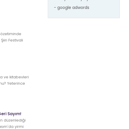
- google adwords
gözetiminde
iiri Festivali
 ve kitabevleri
 mu? Yeterince
ar...
Geri Sayım!
n düzenlediği
Kasım'da yirmi