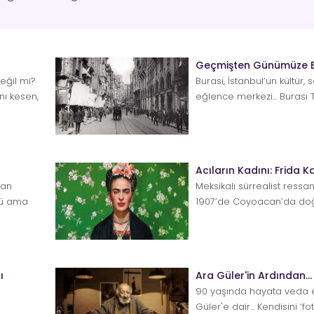
Geçmişten Günümüze 
değil mi?
Burası, İstanbul’un kültür, 
nı kesen,
eğlence merkezi... Burası 
Beyoğlu... Bu iki isim hep be
Acıların Kadını: Frida K
nan
Meksikalı sürrealist ressa
lü ama
1907’de Coyoacan’da doğ
etkilerini hayatının son...
ı
Ara Güler'in Ardından...
90 yaşında hayata veda 
Güler'e dair... Kendisini ‘f