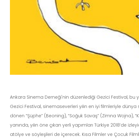
Ankara Sinema Derneği'nin düzenlediği Gezici Festival, bu 
Gezici Festival, sinemaseverleri yılın en iyi filmleriyle dü
dönen “Şüphe” (Beoning), “Soğuk Savaş” (Zimna Wojna), “Kı
yanında, yılın öne çıkan yerli yapımları Türkiye 2018’de izleyi
atölye ve söyleşileri de içerecek. Kısa Filmler ve Çocuk Filml