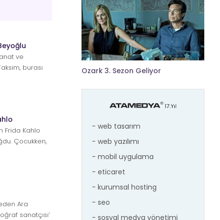
Beyoğlu
sanat ve
Taksim, burası
Ozark 3. Sezon Geliyor
ra...
ahlo
- web tasarım
m Frida Kahlo
- web yazılımı
du. Çocukken,
- mobil uygulama
- eticaret
- kurumsal hosting
- seo
eden Ara
otoğraf sanatçısı’
- sosyal medya yönetimi