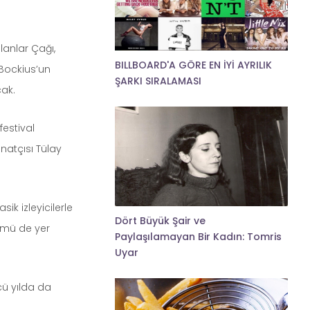
lanlar Çağı,
BILLBOARD'A GÖRE EN İYİ AYRILIK
 Bockius’un
ŞARKI SIRALAMASI
cak.
festival
natçısı Tülay
ik izleyicilerle
Dört Büyük Şair ve
lümü de yer
Paylaşılamayan Bir Kadın: Tomris
Uyar
cü yılda da