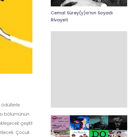
Cemal Sürey(y)a’nın Soyadı
Rivayeti
 ödüllerle
ması bölümünün
ekleşecek çeşitli
irilecek. Çocuk