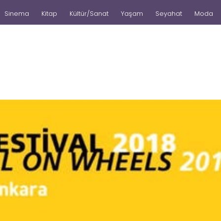
Sinema
Kitap
Kültür/Sanat
Yaşam
Seyahat
Moda