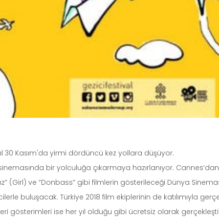
yıl 30 Kasım'da yirmi dördüncü kez yollara düşüyor.
nya sinemasında bir yolculuğa çıkarmaya hazırlanıyor. Cannes’dan
z” (Girl) ve “Donbass” gibi filmlerin gösterileceği Dünya Sine
cilerle buluşacak. Türkiye 2018 film ekiplerinin de katılımıyla gerç
eri gösterimleri ise her yıl olduğu gibi ücretsiz olarak gerçekleşt