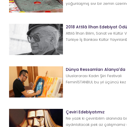
yoğunlaşmış sıvı bir zemin üzeri
hazırlanan ve öncelikle kâğıt üst&.
2018 Attilâ İlhan Edebiyat Ödül
Attilâ İlhan Bilim, Sanat ve Kültür V
Türkiye İş Bankası Kültür Yayınları&
Dünya Ressamları Alanya'da
Uluslararası Kadın Şiiri Festivali
FeminİSTANBUL bu yıl üçüncü kez
düzenlenecek. Unesco’ya b...
Çeviri Edebiyatımız
Ne yazık ki çeviribilim alanında bi
aydınlatacak pek az çalışmamız 