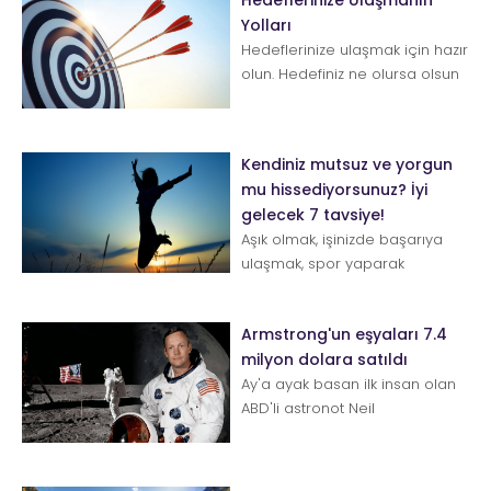
Yolları
Hedeflerinize ulaşmak için hazır
olun. Hedefiniz ne olursa olsun
onu elde etmek için bazı
stratejiler var. Anl...
Kendiniz mutsuz ve yorgun
mu hissediyorsunuz? İyi
gelecek 7 tavsiye!
Aşık olmak, işinizde başarıya
ulaşmak, spor yaparak
vücudunuzu güzelleştirmek
istiyor olabilirsiniz, bunların
Armstrong'un eşyaları 7.4
hepsi...
milyon dolara satıldı
Ay'a ayak basan ilk insan olan
ABD'li astronot Neil
Armstrong'un eşyaları
düzenlenen bir açık artırma...