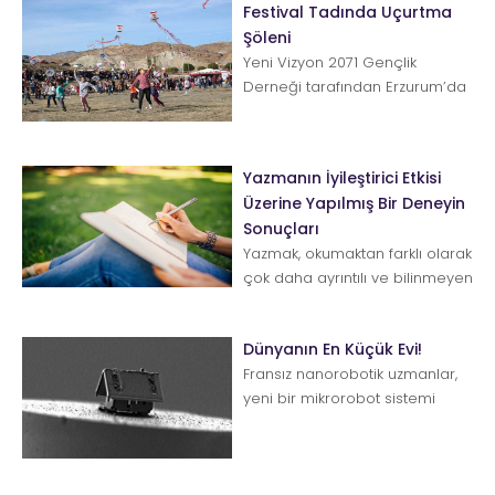
Festival Tadında Uçurtma
Şöleni
Yeni Vizyon 2071 Gençlik
Derneği tarafından Erzurum’da
düzenlenen Uçurtma Şöleni ve
Genç...
Yazmanın İyileştirici Etkisi
Üzerine Yapılmış Bir Deneyin
Sonuçları
Yazmak, okumaktan farklı olarak
çok daha ayrıntılı ve bilinmeyen
yönlerin ortaya çıkmasıyla
sonuçla...
Dünyanın En Küçük Evi!
Fransız nanorobotik uzmanlar,
yeni bir mikrorobot sistemi
kullanarak dünyanın en küçük
evini yaptı. Evi...