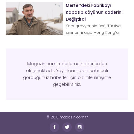
Merter’deki Fabrikayı
Kapatıp Köyünün Kaderini
Değiştirdi
Kars gravyerinin ünü, Türkiye
sınırlarını aşıp Hong Kong’a
kadar ulaşıyor. Ona bu şöhreti
kazandıra...
Magazin.com.tr derleme haberlerden
oluşmaktadır. Yayınlanmasını sakıncalı
gördüğünüz haberler için bizimle iletişime
geçebilirsiniz.
© 2018 magazin.com.tr