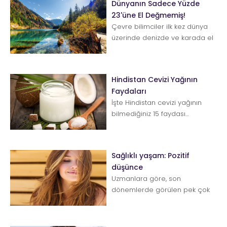
Dünyanın Sadece Yüzde
23'üne El Değmemiş!
Çevre bilimciler ilk kez dünya
üzerinde denizde ve karada el
değmemiş olarak
nitelendirilecek bölgeleri...
Hindistan Cevizi Yağının
Faydaları
İşte Hindistan cevizi yağının
bilmediğiniz 15 faydası…
Hindistan cevizi yağı orta zincirli
yağ asitleri (MCFA)'n...
Sağlıklı yaşam: Pozitif
düşünce
Uzmanlara göre, son
dönemlerde görülen pek çok
hastalığın nedeni, stres ve
kaygı.Kişisel gelişim u...