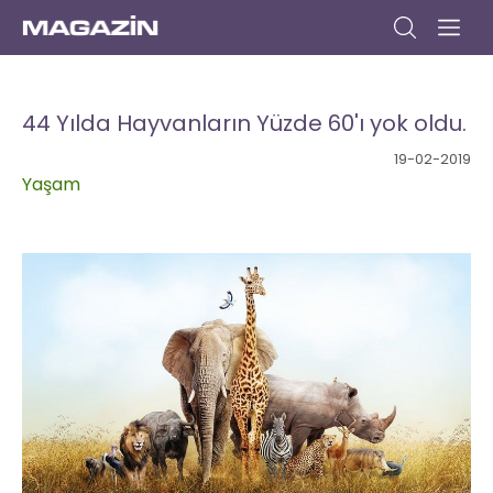
Anasayfa
Gündem
Dizi
Müzik
Yazar
Sinema
Kitap
Kültür/Sanat
Yaşam
Seyahat
Moda
Yemek
Bize
Yazın
44 Yılda Hayvanların Yüzde 60'ı yok oldu.
19-02-2019
Yaşam