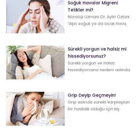
Soğuk Havalar Migreni
Tetikler mi?
Nöroloji Uzmanı Dr. Aylin Öztürk
“Aşırı soğuk ya da sıcak hava,
yüksek nem oranı, fazla kuru
hava, ...
Sürekli yorgun ve halsiz mi
hissediyorsunuz?
Sürekli yorgun ve halsiz
hissediyorsanız nedeni aslında
düşündüğünüzden çok daha
farklı ...
Grip Deyip Geçmeyin!
Grip aslında sürekli karşılaşılan
bir hastalık olduğu için kış
aylarında doğal
karşılanabiliyor. Ancak devam
eden...