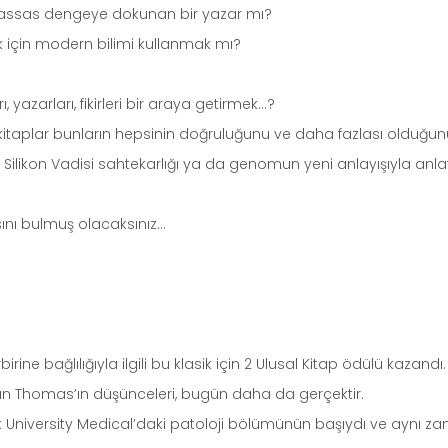
ki hassas dengeye dokunan bir yazar mı?
ek için modern bilimi kullanmak mı?
 yazarları, fikirleri bir araya getirmek…?
 kitaplar bunların hepsinin doğruluğunu ve daha fazlası olduğunu
 Silikon Vadisi sahtekarlığı ya da genomun yeni anlayışıyla anlat
sını bulmuş olacaksınız…
irine bağlılığıyla ilgili bu klasik için 2 Ulusal Kitap ödülü kazan
an Thomas’ın düşünceleri, bugün daha da gerçektir.
rk University Medical’daki patoloji bölümünün başıydı ve aynı za