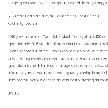
Gelişmiş bir medeniyetle tanışmak, Kolomb’la karşı karşıya ola
5. Bilimde Kadınlar: Dünyayı Değiştiren 50 Cesur Öncü
Rachel Ignotofski
2018 yılında kadınlar, Temsilciler Meclisi’nde yaklaşık 100 s
Ignotofski’nin 2016 yılında raflarda yerini alan kitabında be
Rachel Ignotofski bizlere; Jane Goodall’dan Ada Lovelace
anlatırken eğlenceli ve zekice hazırlanmış resimli bir rehbe
Ignotofski’nin, her bilim insanına, açıklayıcı resimler ve a
takdire şayan. Örneğin, paleontolog Mary Anning’in sadık köpeğ
Hem meraklı yetişkinler hem de yeni neslin biyologları, müh
LİSTELİST