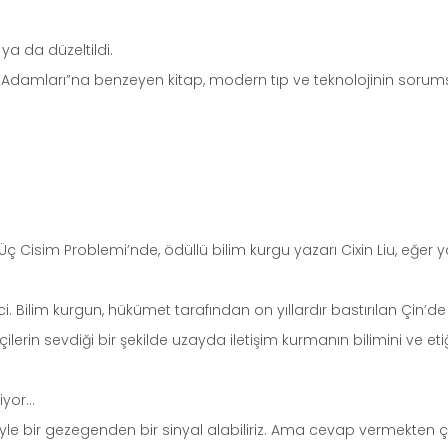
ya da düzeltildi.
Adamları”na benzeyen kitap, modern tıp ve teknolojinin sorum
? Üç Cisim Problemi’nde, ödüllü bilim kurgu yazarı Cixin Liu, eğer
.
 Bilim kurgun, hükümet tarafından on yıllardır bastırılan Çin’de
çilerin sevdiği bir şekilde uzayda iletişim kurmanın bilimini ve eti
riyor…
böyle bir gezegenden bir sinyal alabiliriz. Ama cevap vermekten ç