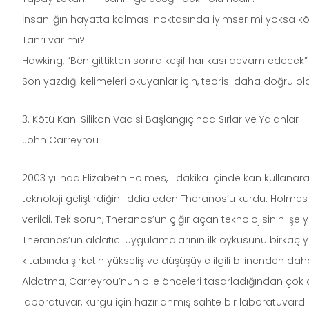
İnsanlığın hayatta kalması noktasında iyimser mi yoksa k
Tanrı var mı?
Hawking, “Ben gittikten sonra keşif harikası devam edecek” 
Son yazdığı kelimeleri okuyanlar için, teorisi daha doğru 
3. Kötü Kan: Silikon Vadisi Başlangıçında Sırlar ve Yalanlar
John Carreyrou
2003 yılında Elizabeth Holmes, 1 dakika içinde kan kullanarak
teknoloji geliştirdiğini iddia eden Theranos’u kurdu. Holmes
verildi. Tek sorun, Theranos’un çığır açan teknolojisinin işe
Theranos’un aldatıcı uygulamalarının ilk öyküsünü birkaç y
kitabında şirketin yükseliş ve düşüşüyle ilgili bilinenden dah
Aldatma, Carreyrou’nun bile önceleri tasarladığından çok d
laboratuvar, kurgu için hazırlanmış sahte bir laboratuvardı