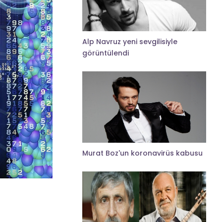
Alp Navruz yeni sevgilisiyle
görüntülendi
Murat Boz'un koronavirüs kabusu