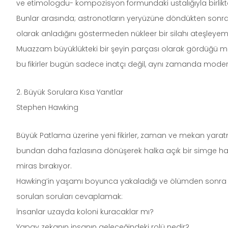
ve etimologdu- kompozisyon formundaki ustalığıyla birlikte, 
Bunlar arasında; astronotların yeryüzüne döndükten sonra 
olarak anladığını göstermeden nükleer bir silahı ateşleye
Muazzam büyüklükteki bir şeyin parçası olarak gördüğü mito
bu fikirler bugün sadece inatçı değil, aynı zamanda moder
2. Büyük Sorulara Kısa Yanıtlar
Stephen Hawking
Büyük Patlama üzerine yeni fikirler, zaman ve mekan yaratma
bundan daha fazlasına dönüşerek halka açık bir simge halin
miras bırakıyor.
Hawking’in yaşamı boyunca yakaladığı ve ölümden sonra der
sorulan soruları cevaplamak:
İnsanlar uzayda koloni kuracaklar mı?
Yapay zekanın insanın geleceğindeki rolü nedir?