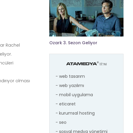
Ozark 3. Sezon Geliyor
zar Rachel
eliyor.
ncüleri
- web tasarım
ndırıyor olması
- web yazılımı
- mobil uygulama
- eticaret
- kurumsal hosting
- seo
- sosyal medya yönetimi