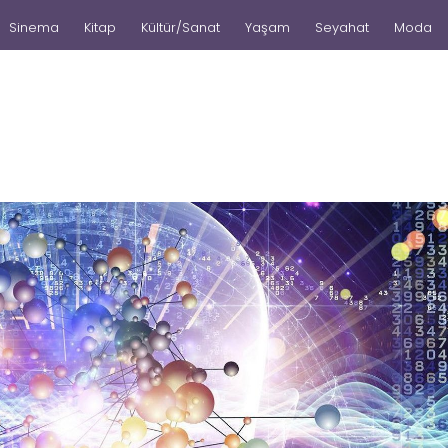
Sinema
Kitap
Kültür/Sanat
Yaşam
Seyahat
Moda