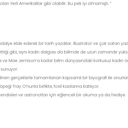
n Yerli Amerikalılar gibi olabilir. Bu pek iyi olmamıştı. ”
andalye elde ederek bir tarih yazdılar. Illustrator ve çok satan ya
lirttiği gibi, aynı kadın dalgası da bilimde de uzun zamandır yüks
’a ve Mae Jemison’a kadar bilim dünyasındaki korkusuz kadın ö
r sunuyor.
z bilinen gerçeklerle tamamlanan kapsamlı bir biyografi ile onurla
i Tray O’nunla birlikte, fosil kazılarına katılıyor.
endisleri ve astronotları için eğlenceli bir okuma ya da hediye.