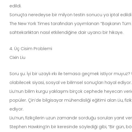
edildi.
Sonuçta neredeyse bir milyon testin sonucu ya iptal edildi 
The New York Times tarafından yayımlanan “Başkanın Tüm 
sahtekarlıktan nasıl etkilendiğine dair uyarıcı bir hikaye.
4. Üç Cisim Problemi
Cixin Liu
Soru şu: İyi bir uzaylı ırkı ile temasa geçmek istiyor muyuz
olabilecek siyasi, sosyal ve bilimsel sonuçları hayal ediyor
Liu’nun bilim kurgu yaklaşımı birçok cephede heyecan verici.
popüler. Çin’de bilgisayar mühendisliği eğitimi alan Liu, fizik
ediyor.
Liu’nun, fizikçilerin uzun zamandır sorduğu soruları yanıt ve
Stephen Hawking’in bir keresinde söylediği gibi, “Bir gün, 