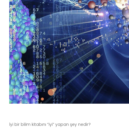
İyi bir bilim kitabını “iyi” yapan şey nedir?