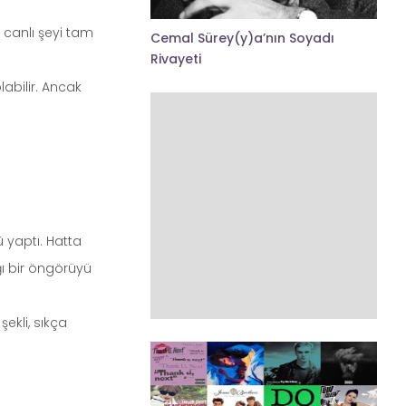
 canlı şeyi tam
Cemal Sürey(y)a’nın Soyadı
Rivayeti
abilir. Ancak
 yaptı. Hatta
ğı bir öngörüyü
ekli, sıkça