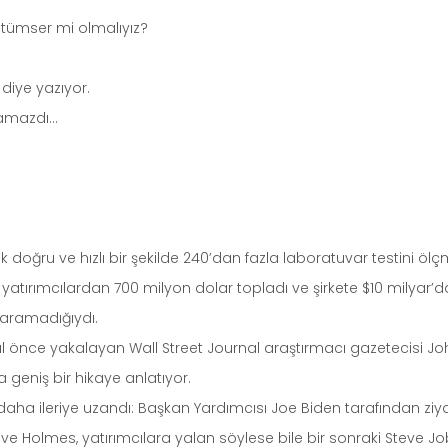
ötümser mi olmalıyız?
diye yazıyor.
olamazdı…
 doğru ve hızlı bir şekilde 240’dan fazla laboratuvar testini ölçm
 yatırımcılardan 700 milyon dolar topladı ve şirkete $10 milyar’
 yaramadığıydı.
ıl önce yakalayan Wall Street Journal araştırmacı gazetecisi Jo
a geniş bir hikaye anlatıyor.
aha ileriye uzandı: Başkan Yardımcısı Joe Biden tarafından ziya
 ve Holmes, yatırımcılara yalan söylese bile bir sonraki Steve Jo