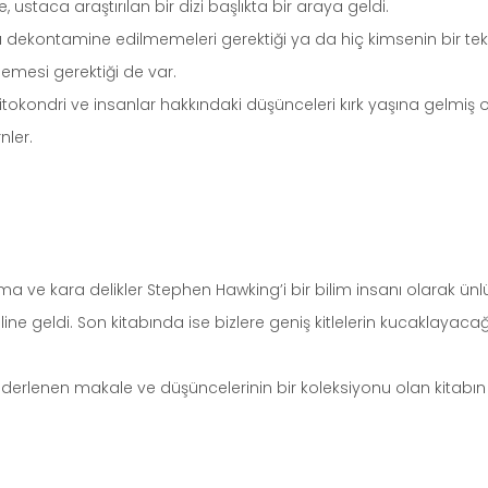
ustaca araştırılan bir dizi başlıkta bir araya geldi.
dekontamine edilmemeleri gerektiği ya da hiç kimsenin bir tek
memesi gerektiği de var.
kondri ve insanlar hakkındaki düşünceleri kırk yaşına gelmiş ol
nler.
 ve kara delikler Stephen Hawking’i bir bilim insanı olarak ünlü
e geldi. Son kitabında ise bizlere geniş kitlelerin kucaklayaca
lenen makale ve düşüncelerinin bir koleksiyonu olan kitabın ş