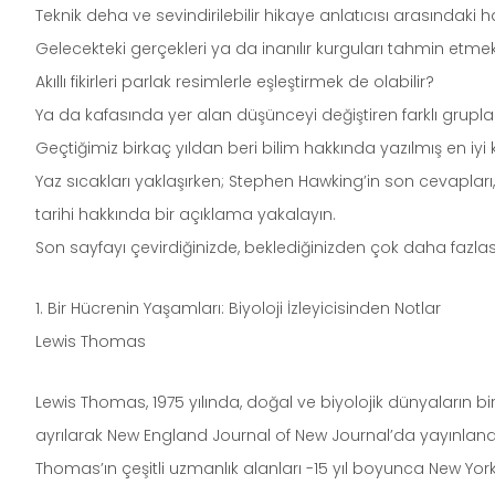
Teknik deha ve sevindirilebilir hikaye anlatıcısı arasında
Gelecekteki gerçekleri ya da inanılır kurguları tahmin etm
Akıllı fikirleri parlak resimlerle eşleştirmek de olabilir?
Ya da kafasında yer alan düşünceyi değiştiren farklı grupları,
Geçtiğimiz birkaç yıldan beri bilim hakkında yazılmış en iyi
Yaz sıcakları yaklaşırken; Stephen Hawking’in son cevapları,
tarihi hakkında bir açıklama yakalayın.
Son sayfayı çevirdiğinizde, beklediğinizden çok daha fazla
1. Bir Hücrenin Yaşamları: Biyoloji İzleyicisinden Notlar
Lewis Thomas
Lewis Thomas, 1975 yılında, doğal ve biyolojik dünyaların birb
ayrılarak New England Journal of New Journal’da yayınlan
Thomas’ın çeşitli uzmanlık alanları -15 yıl boyunca New Yo