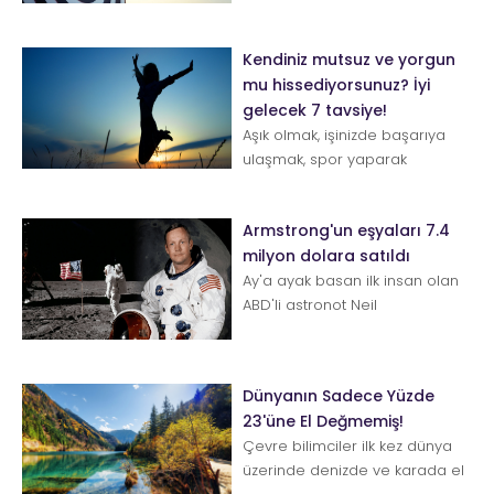
stratejiler var. Anl...
Kendiniz mutsuz ve yorgun
mu hissediyorsunuz? İyi
gelecek 7 tavsiye!
Aşık olmak, işinizde başarıya
ulaşmak, spor yaparak
vücudunuzu güzelleştirmek
istiyor olabilirsiniz, bunların
Armstrong'un eşyaları 7.4
hepsi...
milyon dolara satıldı
Ay'a ayak basan ilk insan olan
ABD'li astronot Neil
Armstrong'un eşyaları
düzenlenen bir açık artırma...
Dünyanın Sadece Yüzde
23'üne El Değmemiş!
Çevre bilimciler ilk kez dünya
üzerinde denizde ve karada el