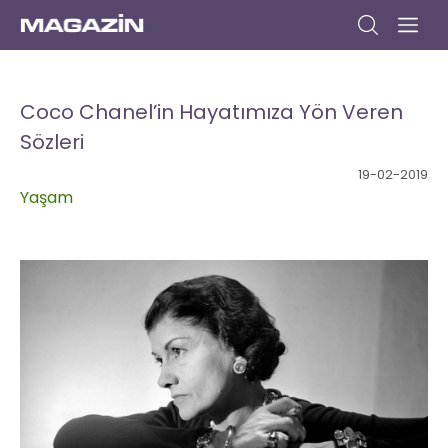
Anasayfa
Gündem
Dizi
Müzik
Yazar
Sinema
Kitap
Kültür/Sanat
Yaşam
Seyahat
Moda
Yemek
Bize
Yazın
Coco Chanel’in Hayatımıza Yön Veren
Sözleri
19-02-2019
Yaşam