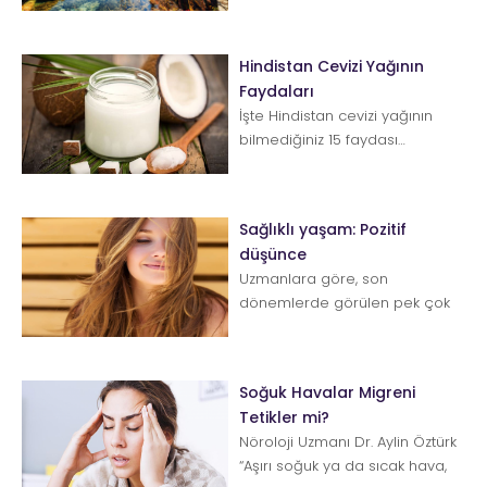
değmemiş olarak
nitelendirilecek bölgeleri...
Hindistan Cevizi Yağının
Faydaları
İşte Hindistan cevizi yağının
bilmediğiniz 15 faydası…
Hindistan cevizi yağı orta zincirli
yağ asitleri (MCFA)'n...
Sağlıklı yaşam: Pozitif
düşünce
Uzmanlara göre, son
dönemlerde görülen pek çok
hastalığın nedeni, stres ve
kaygı.Kişisel gelişim u...
Soğuk Havalar Migreni
Tetikler mi?
Nöroloji Uzmanı Dr. Aylin Öztürk
“Aşırı soğuk ya da sıcak hava,