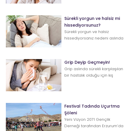
yüksek nem oranı, fazla kuru
hava, ...
Sürekli yorgun ve halsiz mi
hissediyorsunuz?
Sürekli yorgun ve halsiz
hissediyorsanız nedeni aslında
düşündüğünüzden çok daha
farklı ...
Grip Deyip Geçmeyin!
Grip aslında sürekli karşılaşılan
bir hastalık olduğu için kış
aylarında doğal
karşılanabiliyor. Ancak devam
eden...
Festival Tadında Uçurtma
Şöleni
Yeni Vizyon 2071 Gençlik
Derneği tarafından Erzurum’da