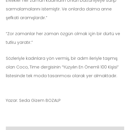
Erkekler her zaman kadınların onları battaniyeye sarıp
sarmalamalarını istemiştir. Ve onlarda daima anne
şefkati aramışlardır.”
“Zor zamanlar her zaman özgün olmak için bir dürtü ve
tutku yaratır.”
Sözleriyle kadınlara yön vermiş, bir adım ileriyle taşımış
olan Coco, Time dergisinin “Yüzyılın En Önemli 100 Kişisi”
listesinde tek moda tasarımcısı olarak yer almaktadır.
Yazar: Seda Gizem BOZALP