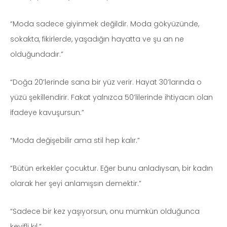
“Moda sadece giyinmek değildir. Moda gökyüzünde,
sokakta, fikirlerde, yaşadığın hayatta ve şu an ne
olduğundadır.”
“Doğa 20’lerinde sana bir yüz verir. Hayat 30’larında o
yüzü şekillendirir. Fakat yalnızca 50’lilerinde ihtiyacın olan
ifadeye kavuşursun.”
“Moda değişebilir ama stil hep kalır.”
“Bütün erkekler çocuktur. Eğer bunu anladıysan, bir kadın
olarak her şeyi anlamışsın demektir.”
“Sadece bir kez yaşıyorsun, onu mümkün olduğunca
keyifli kıl.”