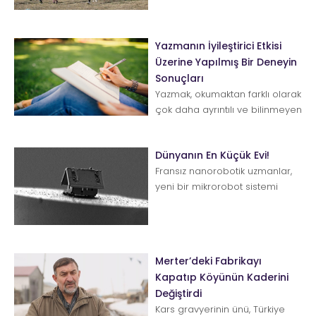
düzenlenen Uçurtma Şöleni ve
Genç...
Yazmanın İyileştirici Etkisi
Üzerine Yapılmış Bir Deneyin
Sonuçları
Yazmak, okumaktan farklı olarak
çok daha ayrıntılı ve bilinmeyen
yönlerin ortaya çıkmasıyla
sonuçla...
Dünyanın En Küçük Evi!
Fransız nanorobotik uzmanlar,
yeni bir mikrorobot sistemi
kullanarak dünyanın en küçük
evini yaptı. Evi...
Merter’deki Fabrikayı
Kapatıp Köyünün Kaderini
Değiştirdi
Kars gravyerinin ünü, Türkiye