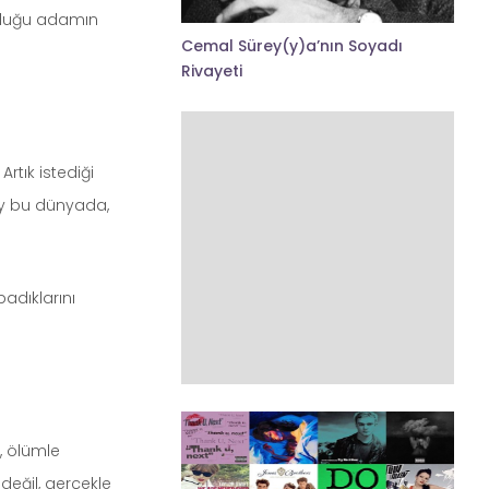
olduğu adamın
Cemal Sürey(y)a’nın Soyadı
Rivayeti
rtık istediği
şey bu dünyada,
adıklarını
, ölümle
değil, gerçekle