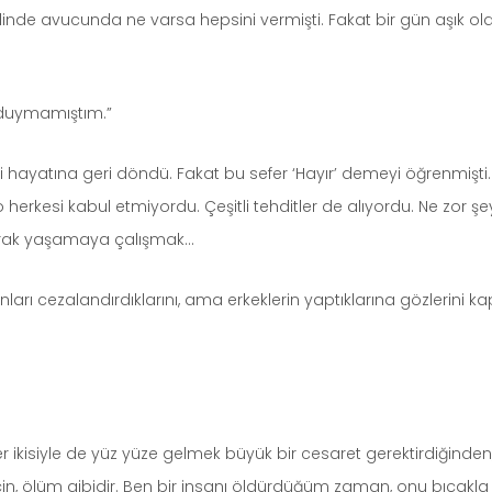
 elinde avucunda ne varsa hepsini vermişti. Fakat bir gün aşık 
 duymamıştım.”
 hayatına geri döndü. Fakat bu sefer ‘Hayır’ demeyi öğrenmişti. A
herkesi kabul etmiyordu. Çeşitli tehditler de alıyordu. Ne zor 
larak yaşamaya çalışmak…
rı cezalandırdıklarını, ama erkeklerin yaptıklarına gözlerini kap
kisiyle de yüz yüze gelmek büyük bir cesaret gerektirdiğinden
çin, ölüm gibidir. Ben bir insanı öldürdüğüm zaman, onu bıçakla 