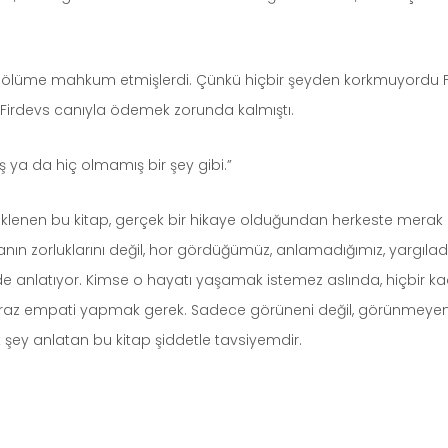
 onu ölüme mahkum etmişlerdi. Çünkü hiçbir şeyden korkmuyordu Fi
 Firdevs canıyla ödemek zorunda kalmıştı.
 ya da hiç olmamış bir şey gibi.”
nen bu kitap, gerçek bir hikaye olduğundan herkeste merak u
ın zorluklarını değil, hor gördüğümüz, anlamadığımız, yargılad
lde anlatıyor. Kimse o hayatı yaşamak istemez aslında, hiçbir ka
raz empati yapmak gerek. Sadece görüneni değil, görünmeye
 şey anlatan bu kitap şiddetle tavsiyemdir.