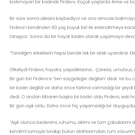
korkmayan bir kadındır Firdevs. Küçük yaşlarda Anne ve babas
Bir süre sonra ailesini kaybediyor ve ona amcası bakmaya b
Firdevs’i kendinden 50 yaş büyük biri ile evlendirmeye karar
tanışıyor. Sonra da bir hayat kadını olarak yaşamaya dev
”Tanıdığım erkeklerin hepsi bende tek bir istek uyandırdı: Eli
Öfkeliydi Firdevs, hayata, yaşadıklarına… Çaresiz, umutsuz
Bir gün biri Firdevs’e ‘Sen saygıdeğer değilsin’ dedi. Ve bu
bir kadın değildi ve daha önce farkına varmadığı bir şeydi
dedi. O andan itibaren başka bir kadın oldu Firdevs, eski ha
Bir gün aşık oldu. Daha önce hiç yaşamadığı bir duyguydu
”Aşık olunca bedenimi, ruhumu, aklımı ve tüm çabalarımı
kendimi tümüyle bırakıp bütün silahlarımdan, tüm savunmal