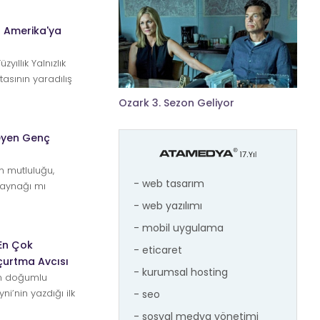
in Amerika'ya
ıllık Yalnızlık
tasının yaradılış
te bu...
Ozark 3. Sezon Geliyor
leyen Genç
ın mutluluğu,
- web tasarım
kaynağı mı
s...
- web yazılımı
- mobil uygulama
En Çok
- eticaret
Uçurtma Avcısı
- kurumsal hosting
an doğumlu
ni’nin yazdığı ilk
- seo
- sosyal medya yönetimi