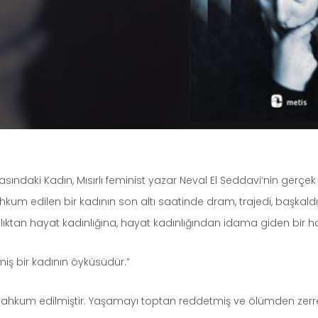
ındaki Kadın, Mısırlı feminist yazar Neval El Seddavi’nin gerçek b
um edilen bir kadının son altı saatinde dram, trajedi, başkaldır
nlıktan hayat kadınlığına, hayat kadınlığından idama giden bir ha
iş bir kadının öyküsüdür.”
kum edilmiştir. Yaşamayı toptan reddetmiş ve ölümden zerr