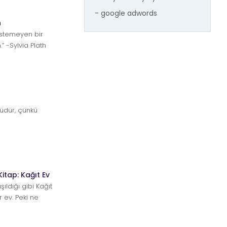
- google adwords
n
stemeyen bir
” -Sylvia Plath
südür, çünkü
tap: Kağıt Ev
ldığı gibi Kağıt
r ev. Peki ne
tan yapılma bi...