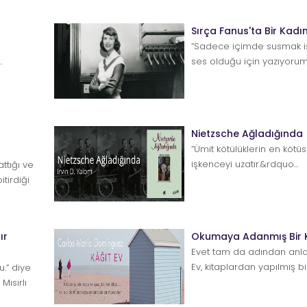
Sırça Fanus'ta Bir Kadı
”Sadece içimde susmak i
…
ses olduğu için yazıyorum.
Uzun zamandır tanışm...
Nietzsche Ağladığında
”Ümit kötülüklerin en kötü
işkenceyi uzatır.&rdquo...
ttığı ve
tirdiği
k...
ır
Okumaya Adanmış Bir Ki
Evet tam da adından anlaşı
Ev, kitaplardan yapılmış bi
.” diye
kadar sağlam olabilir kitap
Mısırlı