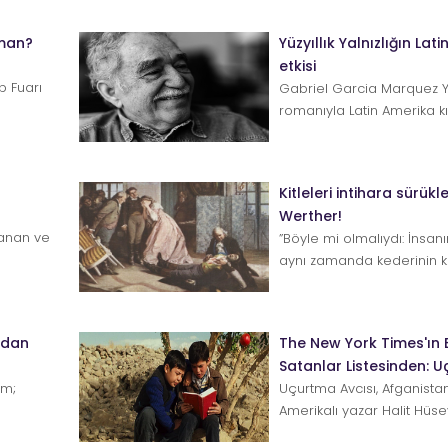
aman?
Yüzyıllık Yalnızlığın Lat
etkisi
p Fuarı
Gabriel Garcia Marquez Yüzy
r-
romanıyla Latin Amerika kı
hikayesini yeniden yazdı. İş
Kitleleri intihara sürük
Werther!
lanan ve
”Böyle mi olmalıydı: İnsan
anıdı...
aynı zamanda kederinin 
olmalıydı?” Genç Werther&r
rdan
The New York Times'ın 
Satanlar Listesinden: 
im;
Uçurtma Avcısı, Afganist
Amerikalı yazar Halit Hüsey
p...
romandır. Ayrıca 2003 yılı...