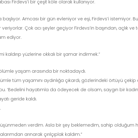
ı Firdevs’i bir çeşit köle olarak kullanıyor.
aşlıyor. Amcası bir gün evleniyor ve eşi, Firdevs’i istemiyor. B
 veriyorlar. Çok acı şeyler geçiyor Firdevs’in başından, açlık ve
am ediyor.
mi kaldırıp yüzlerine okkalı bir şamar indirmek.”
, ölümle yaşam arasında bir noktadaydı.
 cümle tüm yaşamını aydınlığa çıkardı, gözlerindeki örtüyü çekip 
 bu. ‘Bedelini hayatımla da ödeyecek de olsam, saygın bir kadın
yatı geride kaldı.
.
 düşünmeden verdim. Asla bir şey beklemedim, sahip olduğum he
arımdan arınarak çırılçıplak kaldım.”