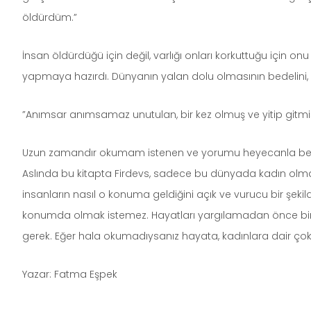
öldürdüm.”
İnsan öldürdüğü için değil, varlığı onları korkuttuğu için
yapmaya hazırdı. Dünyanın yalan dolu olmasının bedelini,
”Anımsar anımsamaz unutulan, bir kez olmuş ve yitip gitmiş
Uzun zamandır okumam istenen ve yorumu heyecanla bekle
Aslında bu kitapta Firdevs, sadece bu dünyada kadın olman
insanların nasıl o konuma geldiğini açık ve vurucu bir şeki
konumda olmak istemez. Hayatları yargılamadan önce bi
gerek. Eğer hala okumadıysanız hayata, kadınlara dair çok
Yazar: Fatma Eşpek