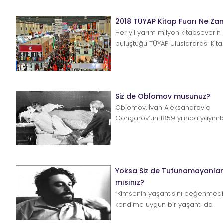
2018 TÜYAP Kitap Fuarı Ne Z
Her yıl yarım milyon kitapseverin
buluştuğu TÜYAP Uluslararası Kita
bu yıl da kapılarını İstanbullu oku
yazarlar...
Siz de Oblomov musunuz?
Oblomov, İvan Aleksandroviç
Gonçarov’un 1859 yılında yayım
yalnızca 1 ayda yazmış olduğu rom
Yoksa Siz de Tutunamayanla
mısınız?
”Kimsenin yaşantısını beğenmed
kendime uygun bir yaşantı da
bulamadım.” “O, ömrü boyunca he