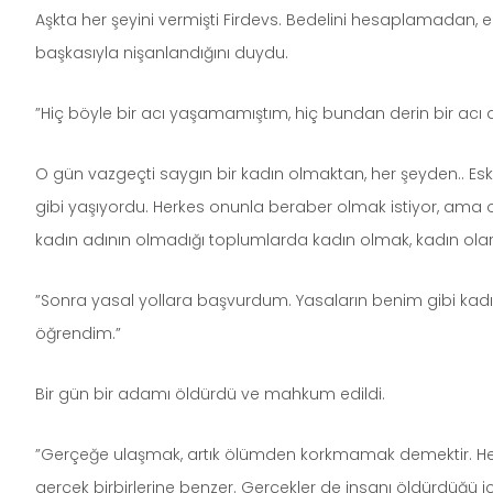
Aşkta her şeyini vermişti Firdevs. Bedelini hesaplamadan,
başkasıyla nişanlandığını duydu.
”Hiç böyle bir acı yaşamamıştım, hiç bundan derin bir acı
O gün vazgeçti saygın bir kadın olmaktan, her şeyden.. Eski
gibi yaşıyordu. Herkes onunla beraber olmak istiyor, ama o 
kadın adının olmadığı toplumlarda kadın olmak, kadın o
”Sonra yasal yollara başvurdum. Yasaların benim gibi kadınla
öğrendim.”
Bir gün bir adamı öldürdü ve mahkum edildi.
”Gerçeğe ulaşmak, artık ölümden korkmamak demektir. Her i
gerçek birbirlerine benzer. Gerçekler de insanı öldürdüğü i