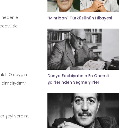
u nedenle
”Mihriban” Türküsünün Hikayesi
 tecavüzle
aldı. O saygın
Dünya Edebiyatının En Önemli
Şairlerinden Seçme Şiirler
 olmalıydım.’
r şeyi verdim,