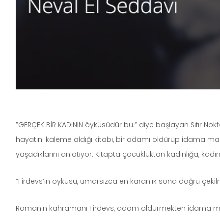
”GERÇEK BİR KADININ öyküsüdür bu.” diye başlayan Sıfır Noktas
hayatını kaleme aldığı kitabı, bir adamı öldürüp idama mahk
yaşadıklarını anlatıyor. Kitapta çocukluktan kadınlığa, kadı
”Firdevs’in öyküsü, umarsızca en karanlık sona doğru çekilm
Romanın kahramanı Firdevs, adam öldürmekten idama mah