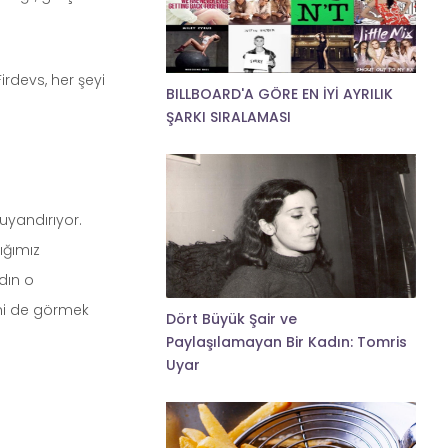
rdevs, her şeyi
BILLBOARD'A GÖRE EN İYİ AYRILIK
ŞARKI SIRALAMASI
yandırıyor.
ığımız
dın o
ni de görmek
Dört Büyük Şair ve
Paylaşılamayan Bir Kadın: Tomris
Uyar