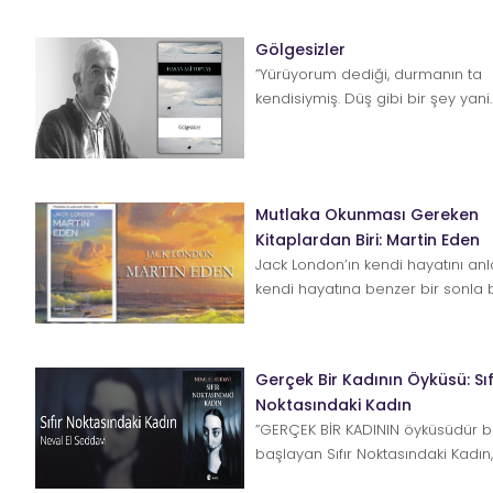
Gölgesizler
”Yürüyorum dediği, durmanın ta
kendisiymiş. Düş gibi bir şey yani
Koşarsın koşarsın da varmazsın...
Mutlaka Okunması Gereken
Kitaplardan Biri: Martin Eden
Jack London’ın kendi hayatını anla
kendi hayatına benzer bir sonla bi
bu otobiyografik romanı mutlaka o
Gerçek Bir Kadının Öyküsü: Sıf
Noktasındaki Kadın
”GERÇEK BİR KADININ öyküsüdür bu
başlayan Sıfır Noktasındaki Kadın, 
fem...