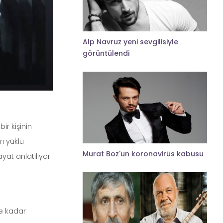
Alp Navruz yeni sevgilisiyle
görüntülendi
ir kişinin
ı yüklü
Murat Boz'un koronavirüs kabusu
yat anlatılıyor.
e kadar