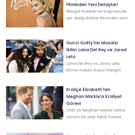
Filminden Yeni Detaylar!
Margot Robbie'nin başrolünde
yer aldığı Barbie filminden yeni
ayrıntılar paylaşıldı. Mattel
oyuncak firmasının meş...
Gucci Guilty’nin Masalsı
İkilisi: Lana Del Rey ve Jared
Leto
Lana Del Rey ve Jared Leto:
Kırmızı halıda Gucci Gang’in
favori düosu olan bu iki yıldız
yanlış zamanda doğanlarda...
Kraliçe Elizabeth'ten
Meghan Markle'a Kraliyet
Görevi
2018 yılı Meghan Markle adına
yorucu bir yıldı; fakat Sussex
Düşesi her şeye rağmen
Kraliyet sınavından geçer pua...