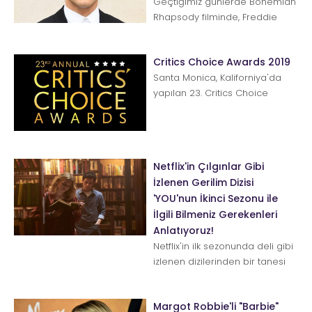
Geçtiğimiz günlerde Bohemian
Rhapsody filminde, Freddie
Mercury olarak boy gösteren
Rami Malek, Michael Jack...
Critics Choice Awards 2019
Santa Monica, Kaliforniya'da
yapılan 23. Critics Choice
awards'ın kazananları belli
oldu. En İyi Film Blac...
Netflix'in Çılgınlar Gibi
İzlenen Gerilim Dizisi
'YOU'nun İkinci Sezonu ile
İlgili Bilmeniz Gerekenleri
Anlatıyoruz!
Netflix'in ilk sezonunda deli gibi
izlenen dizilerinden bir tanesi
de YOU. Şimdi herkes ikinci
sezonu dört gözl...
Margot Robbie'li "Barbie"