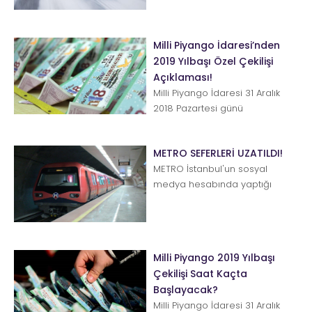
Tutunmanın ciddi oranda
zorlaştığı, fren mesafesinin u...
Milli Piyango İdaresi’nden
2019 Yılbaşı Özel Çekilişi
Açıklaması!
Milli Piyango İdaresi 31 Aralık
2018 Pazartesi günü
gerçekleştirilecek olan yılbaşı
çekilişi hakkında...
METRO SEFERLERİ UZATILDI!
METRO İstanbul'un sosyal
medya hesabında yaptığı
duyuruya göre yılbaşına özel
metro seferlerinin gece 02.00'...
Milli Piyango 2019 Yılbaşı
Çekilişi Saat Kaçta
Başlayacak?
Milli Piyango İdaresi 31 Aralık