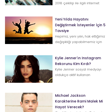
2018 çekilişi ile ilgili internet
adresi üzerinden duyuru yaptı.
Çekilişle...
Yeni Yılda Hayatını
Değiştirmek İsteyenler İçin 5
Tavsiye
Hepimiz, yeni yılın, hak ettiğimiz
değişikliği yapabilmemiz için
gereken gücü vereceğine
inanmak isteriz. Ya...
Kylie Jenner'ın Instagram
Rekorunu Kim Kırdı?
Kylie Jenner sosyal medyayı
oldukça aktif kullanan
ünlülerden. Yeni nesil stil ve
güzellik ikonumuz bu ...
Michael Jackson
Karakterine Rami Malek Mi
Hayat Verecek?