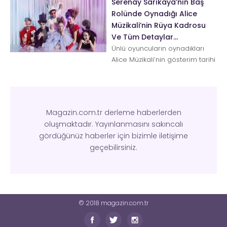
Serenay Sarıkaya’nın Baş
Rolünde Oynadığı Alice
Müzikali’nin Rüya Kadrosu
Ve Tüm Detaylar…
Ünlü oyuncuların oynadıkları
Alice Müzikali’nin gösterim tarihi
yaklaştıkça, heyecan da artı...
Magazin.com.tr derleme haberlerden
oluşmaktadır. Yayınlanmasını sakıncalı
gördüğünüz haberler için bizimle iletişime
geçebilirsiniz.
© 2018 magazin.com.tr