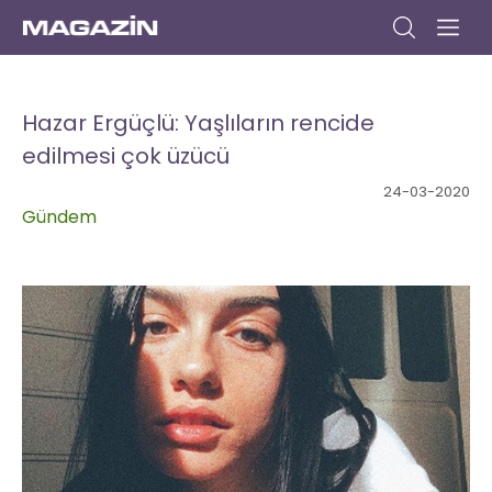
Anasayfa
Gündem
Dizi
Müzik
Yazar
Sinema
Kitap
Kültür/Sanat
Yaşam
Seyahat
Moda
Yemek
Bize
Yazın
Hazar Ergüçlü: Yaşlıların rencide
edilmesi çok üzücü
24-03-2020
Gündem