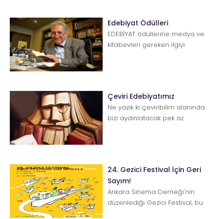
b...
Edebiyat Ödülleri
EDEBİYAT ödüllerine medya ve
kitabevleri gereken ilgiyi
gösteriyor mu? Yeterince değil,
hayır demeye dilim var...
Çeviri Edebiyatımız
Ne yazık ki çeviribilim alanında
bizi aydınlatacak pek az
çalışmamız söz konusu. Yüksel
Pazarkaya&rsq...
24. Gezici Festival İçin Geri
Sayım!
Ankara Sinema Derneği'nin
düzenlediği Gezici Festival, bu
yıl 30 Kasım'da yirmi dördüncü