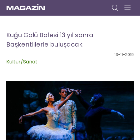
Anasayfa
Gündem
Dizi
Müzik
Yazar
Sinema
Kitap
Kültür/Sanat
Yaşam
Seyahat
Moda
Yemek
Bize
Yazın
Kuğu Gölü Balesi 13 yıl sonra
Başkentlilerle buluşacak
13-11-2019
Kültür/Sanat