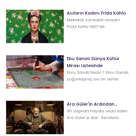
Acıların Kadını: Frida Kahlo
Meksikalı sürrealist ressam
Frida Kahlo 1907’de
Coyoacan’da doğdu.
Çocukken, etkilerini hayatının
son...
Ebu Sanatı Dünya Kültür
Mirası Listesinde
Ebru Sanatı Nedir ? Ebru Sanatı,
yoğunlaşmış sıvı bir zemin
üzerinde hazırlanan ve
öncelikle kâğıt üst&...
Ara Güler'in Ardından...
90 yaşında hayata veda eden
Ara Güler'e dair... Kendisini
‘fotoğraf sanatçısı’ olarak değil,
&ls...