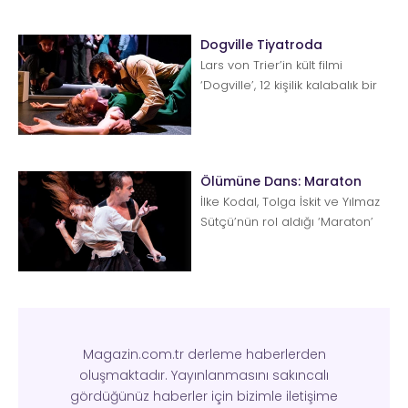
kez yoll...
Dogville Tiyatroda
Lars von Trier’in kült filmi
‘Dogville’, 12 kişilik kalabalık bir
oyuncu kadrosuyla tiyatroya
taşındı....
Ölümüne Dans: Maraton
İlke Kodal, Tolga İskit ve Yılmaz
Sütçü’nün rol aldığı ‘Maraton’
oyunu, televizyon ek...
Magazin.com.tr derleme haberlerden
oluşmaktadır. Yayınlanmasını sakıncalı
gördüğünüz haberler için bizimle iletişime