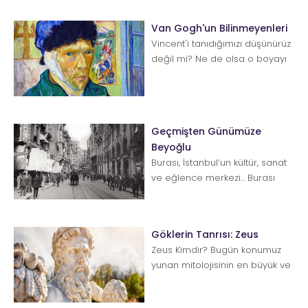
Van Gogh'un Bilinmeyenleri
Vincent'i tanıdığımızı düşünürüz
değil mi? Ne de olsa o boyayı
yiyen, kulağını kesen, garip
resimler ...
Geçmişten Günümüze
Beyoğlu
Burası, İstanbul’un kültür, sanat
ve eğlence merkezi... Burası
Taksim, burası Beyoğlu... Bu iki
isim hep bera...
Göklerin Tanrısı: Zeus
Zeus Kimdir? Bugün konumuz
yunan mitolojisinin en büyük ve
en güçlü ama bir o kadar tuhaf
ta...