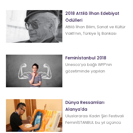
2018 Attilâ İlhan Edebiyat
Ödülleri
Attilâ İlhan Bilim, Sanat ve Kültür
Vakfı’nın, Türkiye İş Bankası
Kültür Yayınları&rsquo...
Feminİstanbul 2018
Unesco’ya bağlı WFP’nin
gözetiminde yapılan
Uluslararası Kadın Şiiri Festivali
FeminİSTANBULbu yıl 1–3...
Dünya Ressamları
Alanya'da
Uluslararası Kadın Şiiri Festivali
FeminİSTANBUL bu yıl üçüncü
kez düzenlenecek. Unesco’ya