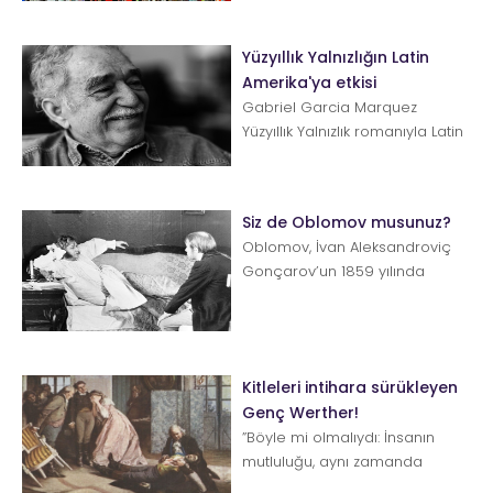
kapılarını İstanbullu okur-
yazarlar...
Yüzyıllık Yalnızlığın Latin
Amerika'ya etkisi
Gabriel Garcia Marquez
Yüzyıllık Yalnızlık romanıyla Latin
Amerika kıtasının yaradılış
hikayesini yeniden yazdı. İşte
bu...
Siz de Oblomov musunuz?
Oblomov, İvan Aleksandroviç
Gonçarov’un 1859 yılında
yayımlanan ve yalnızca 1 ayda
yazmış olduğu romanıdı...
Kitleleri intihara sürükleyen
Genç Werther!
”Böyle mi olmalıydı: İnsanın
mutluluğu, aynı zamanda
kederinin kaynağı mı