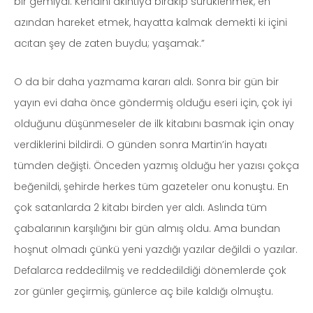
bir gemiydi. Kendini akıntıya bırakıp sürüklenmek, en
azından hareket etmek, hayatta kalmak demekti ki içini
acıtan şey de zaten buydu; yaşamak.”
O da bir daha yazmama kararı aldı. Sonra bir gün bir
yayın evi daha önce göndermiş olduğu eseri için, çok iyi
olduğunu düşünmeseler de ilk kitabını basmak için onay
verdiklerini bildirdi. O günden sonra Martin’in hayatı
tümden değişti. Önceden yazmış olduğu her yazısı çokça
beğenildi, şehirde herkes tüm gazeteler onu konuştu. En
çok satanlarda 2 kitabı birden yer aldı. Aslında tüm
çabalarının karşılığını bir gün almış oldu. Ama bundan
hoşnut olmadı çünkü yeni yazdığı yazılar değildi o yazılar.
Defalarca reddedilmiş ve reddedildiği dönemlerde çok
zor günler geçirmiş, günlerce aç bile kaldığı olmuştu.