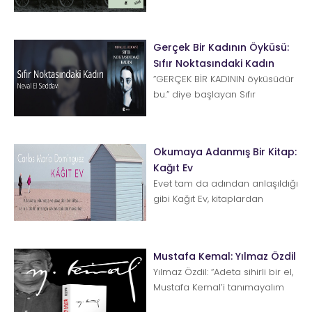
Gerçek Bir Kadının Öyküsü:
Sıfır Noktasındaki Kadın
”GERÇEK BİR KADININ öyküsüdür
bu.” diye başlayan Sıfır
Noktasındaki Kadın, Mısırlı fem...
Okumaya Adanmış Bir Kitap:
Kağıt Ev
Evet tam da adından anlaşıldığı
gibi Kağıt Ev, kitaplardan
yapılmış bir ev. Peki ne kadar
sağlam olabilir kitaptan
yapılma bi...
Mustafa Kemal: Yılmaz Özdil
Yılmaz Özdil: “Adeta sihirli bir el,
Mustafa Kemal’i tanımayalım
diye çaba harcadı.” Bug...