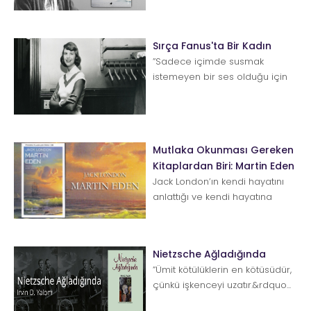
varmazsın...
Sırça Fanus'ta Bir Kadın
”Sadece içimde susmak
istemeyen bir ses olduğu için
yazıyorum.” -Sylvia Plath Uzun
zamandır tanışm...
Mutlaka Okunması Gereken
Kitaplardan Biri: Martin Eden
Jack London’ın kendi hayatını
anlattığı ve kendi hayatına
benzer bir sonla bitirdiği bu
otobiyografik romanı mutlaka
ok...
Nietzsche Ağladığında
”Ümit kötülüklerin en kötüsüdür,
çünkü işkenceyi uzatır.&rdquo...