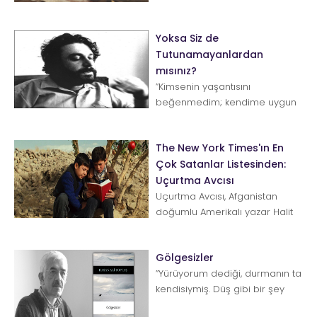
olmalıydı?” Genç Werther&rs...
Yoksa Siz de
Tutunamayanlardan
mısınız?
”Kimsenin yaşantısını
beğenmedim; kendime uygun
bir yaşantı da bulamadım.” “O,
ömrü boyunca hep...
The New York Times'ın En
Çok Satanlar Listesinden:
Uçurtma Avcısı
Uçurtma Avcısı, Afganistan
doğumlu Amerikalı yazar Halit
Hüseyni’nin yazdığı ilk romandır.
Ayrıca 2003 yılı...
Gölgesizler
”Yürüyorum dediği, durmanın ta
kendisiymiş. Düş gibi bir şey
yani… Koşarsın koşarsın da