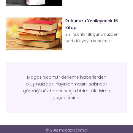
Ruhunuzu Yenileyecek 16
Kitap
Biz insanlar ilk günümüzden
beri dünyayla kendimiz
arasında bizi rahatlatıcı bir
uyum ararız. Bunu bulama...
Magazin.com.tr derleme haberlerden
oluşmaktadır. Yayınlanmasını sakıncalı
gördüğünüz haberler için bizimle iletişime
geçebilirsiniz.
© 2018 magazin.com.tr