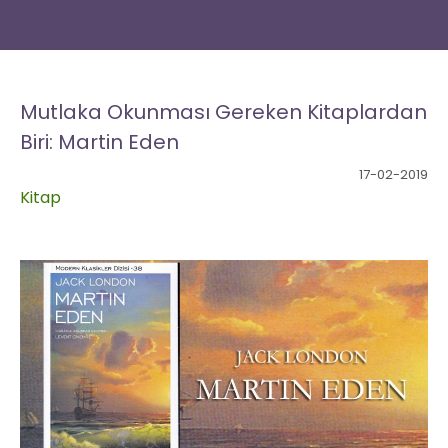
Anasayfa
Gündem
Dizi
Müzik
Yazar
Sinema
Kitap
Kültür/Sanat
Yaşam
Seyahat
Moda
Yemek
Bize
Yazın
Mutlaka Okunması Gereken Kitaplardan
Biri: Martin Eden
17-02-2019
Kitap