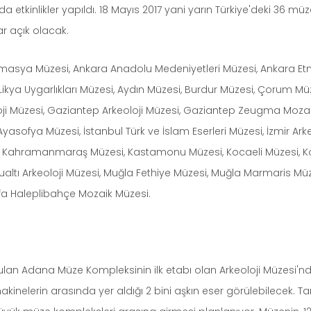
a etkinlikler yapıldı. 18 Mayıs 2017 yani yarın Türkiye'deki 36 müz
ar açık olacak.
; Amasya Müzesi, Ankara Anadolu Medeniyetleri Müzesi, Ankara E
ikya Uygarlıkları Müzesi, Aydın Müzesi, Burdur Müzesi, Çorum Müz
eoloji Müzesi, Gaziantep Arkeoloji Müzesi, Gaziantep Zeugma Moza
Ayasofya Müzesi, İstanbul Türk ve İslam Eserleri Müzesi, İzmir Arke
zesi, Kahramanmaraş Müzesi, Kastamonu Müzesi, Kocaeli Müzesi,
altı Arkeoloji Müzesi, Muğla Fethiye Müzesi, Muğla Marmaris Müz
urfa Haleplibahçe Mozaik Müzesi.
lan Adana Müze Kompleksinin ilk etabı olan Arkeoloji Müzesi'nde
 makinelerin arasında yer aldığı 2 bini aşkın eser görülebilecek