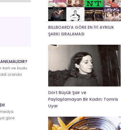
BILLBOARD'A GÖRE EN İYİ AYRILIK
ŞARKI SIRALAMASI
ANILMALIDIR?
r karlı ve buzlu
ciddi oranda
u...
Dört Büyük Şair ve
Paylaşılamayan Bir Kadın: Tomris
DI!
Uyar
l medya
uya göre
rlerinin gece