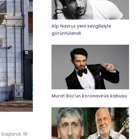
Alp Navruz yeni sevgilisiyle
görüntülendi
Murat Boz'un koronavirüs kabusu
başlandı. 18-