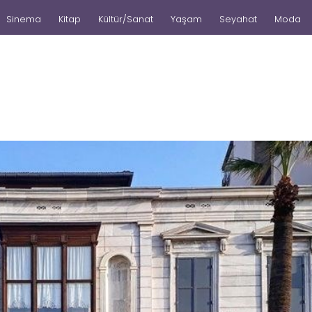
Sinema
Kitap
Kültür/Sanat
Yaşam
Seyahat
Moda