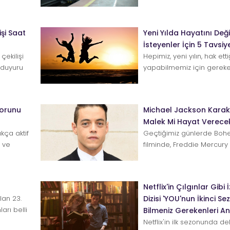
02.00'...
işi Saat
Yeni Yılda Hayatını Değ
İsteyenler İçin 5 Tavsiy
çekilişi
Hepimiz, yeni yılın, hak etti
n duyuru
yapabilmemiz için gerek
vereceğine inanmak isteriz.
korunu
Michael Jackson Karak
Malek Mi Hayat Verece
kça aktif
Geçtiğimiz günlerde Bo
l ve
filminde, Freddie Mercury
gösteren Rami Malek, Mich
Netflix'in Çılgınlar Gibi
lan 23.
Dizisi 'YOU'nun İkinci Sezo
arı belli
Bilmeniz Gerekenleri An
Netflix'in ilk sezonunda del