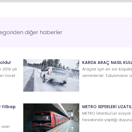
tegoriden diğer haberler
 oldu!
KARDA ARAÇ NASIL KULL
 2019 yılı
Araçlar için en zor koşulla
ari Ücret
zeminlerdir. Tutunmanın 
zorlaştığı, fren mesafesinin 
 Yılbaşı
METRO SEFERLERİ UZATIL
METRO İstanbul'un sosya
hesabında yaptığı duyur
yılbaşına özel metro sefe
k olan