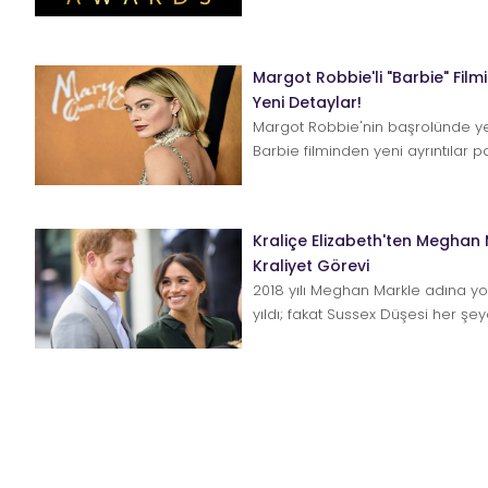
Margot Robbie'li "Barbie" Film
Yeni Detaylar!
Margot Robbie'nin başrolünde ye
Barbie filminden yeni ayrıntılar pa
Mattel oyuncak firmasının meş...
Kraliçe Elizabeth'ten Meghan 
Kraliyet Görevi
2018 yılı Meghan Markle adına yo
yıldı; fakat Sussex Düşesi her şe
rağmen Kraliyet sınavından geçer