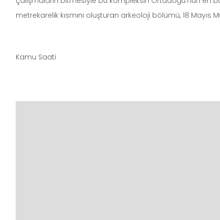
çalışmaların bitmesiyle bu kompleksin Ortadoğu'nun en bü
metrekarelik kısmını oluşturan arkeoloji bölümü, 18 Mayıs 
Kamu Saati