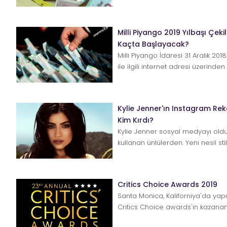
yılbaşı çekilişi hakkında...
Milli Piyango 2019 Yılbaşı Çekil
Kaçta Başlayacak?
Milli Piyango İdaresi 31 Aralık 2018 
ile ilgili internet adresi üzerinde
yaptı. Çekilişle...
Kylie Jenner'ın Instagram Re
Kim Kırdı?
Kylie Jenner sosyal medyayı oldu
kullanan ünlülerden. Yeni nesil sti
güzellik ikonumuz bu ...
Critics Choice Awards 2019
Santa Monica, Kaliforniya'da yapı
Critics Choice awards'ın kazananl
oldu. En İyi Film Blac...