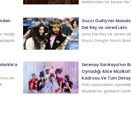
dizilerinden bir tanesi de
herkes ikinci sezonu dört gö
inden
Gucci Guilty’nin Masalsı 
Del Rey ve Jared Leto
r aldığı
Lana Del Rey ve Jared Leto
ylaşıldı.
Gucci Gang’in favori düos
yıldız yanlış zamanda doğ
Markle'a
Serenay Sarıkaya’nın 
Oynadığı Alice Müzikali
rucu bir
Kadrosu Ve Tüm Detay
ye
Ünlü oyuncuların oynadıkla
 pua...
Müzikali’nin gösterim tarih
heyecan da artı...