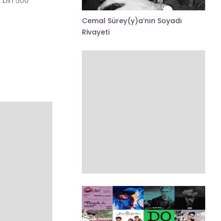
 bin 500
Cemal Sürey(y)a’nın Soyadı
Rivayeti