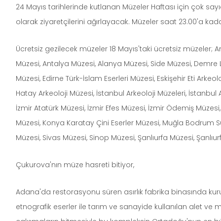
24 Mayıs tarihlerinde kutlanan Müzeler Haftası için çok sayıd
olarak ziyaretçilerini ağırlayacak. Müzeler saat 23.00'a kad
Ücretsiz gezilecek müzeler 18 Mayıs'taki ücretsiz müzeler
Müzesi, Antalya Müzesi, Alanya Müzesi, Side Müzesi, Demre L
Müzesi, Edirne Türk-İslam Eserleri Müzesi, Eskişehir Eti Ark
Hatay Arkeoloji Müzesi, İstanbul Arkeoloji Müzeleri, İstanbul 
İzmir Atatürk Müzesi, İzmir Efes Müzesi, İzmir Ödemiş Mü
Müzesi, Konya Karatay Çini Eserler Müzesi, Muğla Bodrum Su
Müzesi, Sivas Müzesi, Sinop Müzesi, Şanlıurfa Müzesi, Şanlı
Çukurova'nın müze hasreti bitiyor,
Adana'da restorasyonu süren asırlık fabrika binasında kuru
etnografik eserler ile tarım ve sanayide kullanılan alet ve