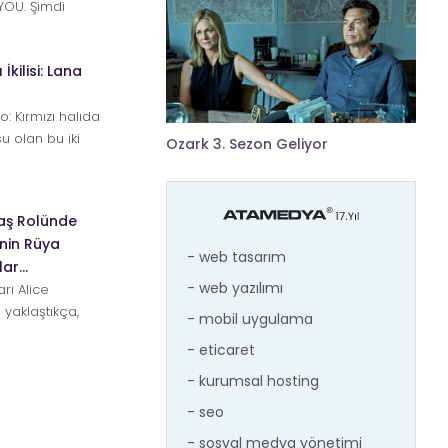
 YOU. Şimdi
zl...
İkilisi: Lana
: Kırmızı halıda
u olan bu iki
Ozark 3. Sezon Geliyor
anlarda...
Baş Rolünde
’nin Rüya
- web tasarım
lar…
- web yazılımı
rı Alice
i yaklaştıkça,
- mobil uygulama
- eticaret
- kurumsal hosting
- seo
- sosyal medya yönetimi