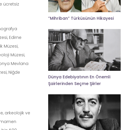
e ücretsiz
”Mihriban” Türküsünün Hikayesi
tnografya
esi, Edirne
ik Müzesi,
oloji Müzesi,
 Konya Mevlana
esi, Niğde
Dünya Edebiyatının En Önemli
Şairlerinden Seçme Şiirler
, arkeolojik ve
. Tamamen