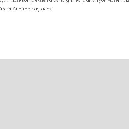
yük müze kompleksleri arasına girmesi planlanıyor. Müzenin, 12
Müzeler Günü'nde açılacak.