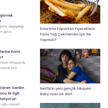
iştirmek
e
ğimiz değişikliği
Kızartma Yaparken Yiyeceklerin
en gücü
Fazla Yağ Çekmemesi İçin Ne
 Ya...
Yapmalı?
terine Rami
k?
hemian Rhapsody
 olarak boy
ael Jack...
 İzlenen Gerilim
Netflix’in yeni gençlik hikayesi
nu ile İlgili
Baby nasıl bir dizi?
latıyoruz!
i gibi izlenen