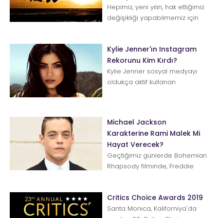
Hepimiz, yeni yılın, hak ettiğimiz
değişikliği yapabilmemiz için
gereken gücü vereceğine
inanmak isteriz. Ya...
Kylie Jenner'ın Instagram
Rekorunu Kim Kırdı?
Kylie Jenner sosyal medyayı
oldukça aktif kullanan
ünlülerden. Yeni nesil stil ve
güzellik ikonumuz bu ...
Michael Jackson
Karakterine Rami Malek Mi
Hayat Verecek?
Geçtiğimiz günlerde Bohemian
Rhapsody filminde, Freddie
Mercury olarak boy gösteren
Rami Malek, Michael Jack...
Critics Choice Awards 2019
Santa Monica, Kaliforniya'da