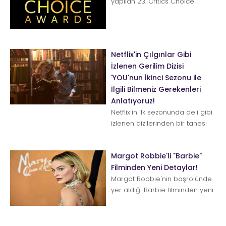
yapılan 23. Critics Choice
awards'ın kazananları belli
oldu. En İyi Film Blac...
Netflix'in Çılgınlar Gibi
İzlenen Gerilim Dizisi
'YOU'nun İkinci Sezonu ile
İlgili Bilmeniz Gerekenleri
Anlatıyoruz!
Netflix'in ilk sezonunda deli gibi
izlenen dizilerinden bir tanesi
de YOU. Şimdi herkes ikinci
sezonu dört gözl...
Margot Robbie'li "Barbie"
Filminden Yeni Detaylar!
Margot Robbie'nin başrolünde
yer aldığı Barbie filminden yeni
ayrıntılar paylaşıldı. Mattel
oyuncak firmasının meş...