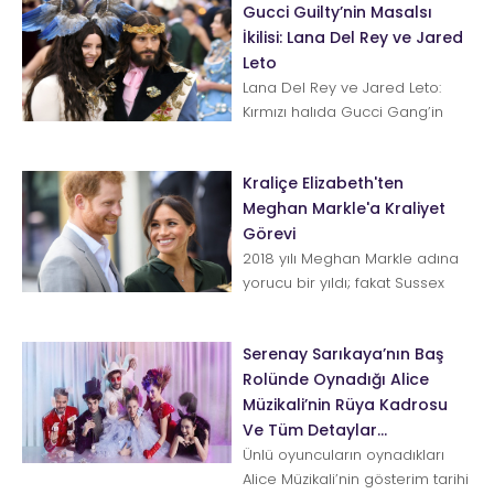
Gucci Guilty’nin Masalsı
İkilisi: Lana Del Rey ve Jared
Leto
Lana Del Rey ve Jared Leto:
Kırmızı halıda Gucci Gang’in
favori düosu olan bu iki yıldız
yanlış zamanda doğanlarda...
Kraliçe Elizabeth'ten
Meghan Markle'a Kraliyet
Görevi
2018 yılı Meghan Markle adına
yorucu bir yıldı; fakat Sussex
Düşesi her şeye rağmen
Kraliyet sınavından geçer pua...
Serenay Sarıkaya’nın Baş
Rolünde Oynadığı Alice
Müzikali’nin Rüya Kadrosu
Ve Tüm Detaylar…
Ünlü oyuncuların oynadıkları
Alice Müzikali’nin gösterim tarihi