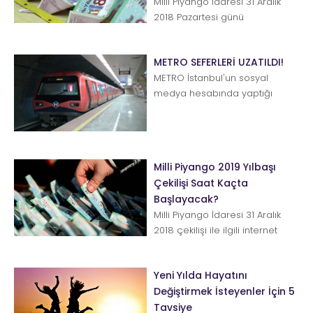
Milli Piyango İdaresi 31 Aralık
2018 Pazartesi günü
gerçekleştirilecek olan yılbaşı
çekilişi hakkında...
METRO SEFERLERİ UZATILDI!
METRO İstanbul'un sosyal
medya hesabında yaptığı
duyuruya göre yılbaşına özel
metro seferlerinin gece 02.00'...
Milli Piyango 2019 Yılbaşı
Çekilişi Saat Kaçta
Başlayacak?
Milli Piyango İdaresi 31 Aralık
2018 çekilişi ile ilgili internet
adresi üzerinden duyuru yaptı.
Çekilişle...
Yeni Yılda Hayatını
Değiştirmek İsteyenler İçin 5
Tavsiye