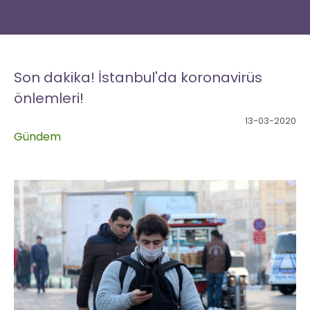
Anasayfa
Gündem
Dizi
Müzik
Yazar
Sinema
Kitap
Kültür/Sanat
Yaşam
Seyahat
Moda
Yemek
Bize
Yazın
Son dakika! İstanbul'da koronavirüs
önlemleri!
13-03-2020
Gündem