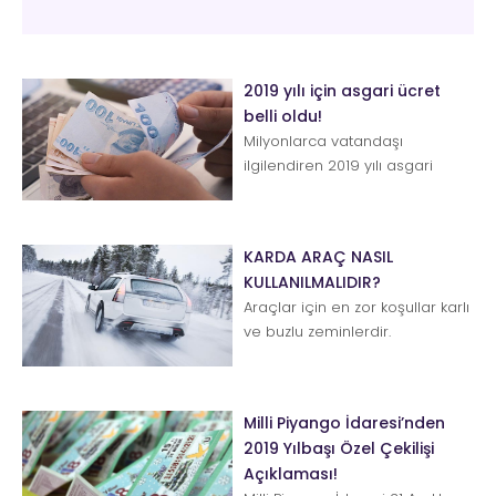
2019 yılı için asgari ücret
belli oldu!
Milyonlarca vatandaşı
ilgilendiren 2019 yılı asgari
ücret tutarı belli oldu. Asgari
Ücret Tespit Komisyonu 4.
Topla...
KARDA ARAÇ NASIL
KULLANILMALIDIR?
Araçlar için en zor koşullar karlı
ve buzlu zeminlerdir.
Tutunmanın ciddi oranda
zorlaştığı, fren mesafesinin u...
Milli Piyango İdaresi’nden
2019 Yılbaşı Özel Çekilişi
Açıklaması!