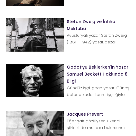
Stefan Zweig ve İntihar
Mektubu
Avusturyalı yazar Stefan Zweig
(1881 – 1942) yazdı, gezdi,
araştırdı. Roman, şiir, biyografi,
deneme, anı gibi farklı e...
Godot’yu Beklerken'in Yazarı
Samuel Beckett Hakkında 8
Bilgi
Gündüz işçi, gece yazar. Güneş
batana kadar tarım işçiliğiyle
meşgul, geceleri kendisi ve
eserle...
Jacques Prevert
Eğer şair gözlüyseniz kendi
şiirinizi de mutlaka bulursunuz.
Bu şiir, sizin kendinize has