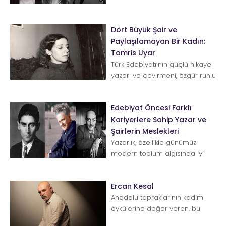
Dört Büyük Şair ve
Paylaşılamayan Bir Kadın:
Tomris Uyar
Türk Edebiyatı’nın güçlü hikaye
yazarı ve çevirmeni, özgür ruhlu
kadını Tomris U...
Edebiyat Öncesi Farklı
Kariyerlere Sahip Yazar ve
Şairlerin Meslekleri
Yazarlık, özellikle günümüz
modern toplum algısında iyi
gelir sağlanabilecek bir meslek
olarak gör&u...
Ercan Kesal
Anadolu topraklarının kadim
öykülerine değer veren, bu
kültürün tevazu, hoşgörü gibi ö...