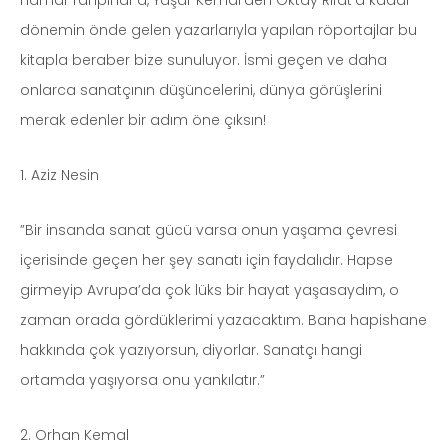
Hamdi Tanpınar’a, Yaşar Kemal’den Oktay Rıfat’a kadar
dönemin önde gelen yazarlarıyla yapılan röportajlar bu
kitapla beraber bize sunuluyor. İsmi geçen ve daha
onlarca sanatçının düşüncelerini, dünya görüşlerini
merak edenler bir adım öne çıksın!
1. Aziz Nesin
”Bir insanda sanat gücü varsa onun yaşama çevresi
içerisinde geçen her şey sanatı için faydalıdır. Hapse
girmeyip Avrupa’da çok lüks bir hayat yaşasaydım, o
zaman orada gördüklerimi yazacaktım. Bana hapishane
hakkında çok yazıyorsun, diyorlar. Sanatçı hangi
ortamda yaşıyorsa onu yankılatır.”
2. Orhan Kemal