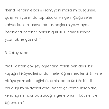
”Kendi kendimle barışıksam, yani moralim düzgünse,
çalışırken yanımda top atsalar vız gelir. Çoğu sefer
kahvede, bir masaya oturur, başlarım yazmaya…
İnsanlarla beraber, onların gürültülü havası içinde
yazmak ne güzeldir!”
3. Oktay Akbal
”Sait Faik’ten çok şey öğrendim. Yalnız ben değil, bir
kuşağın hikâyecileri ondan neler öğrenmediler ki! Bir kere
hikâye yazmak isteğini, özlemini bana Sait Faik’in ilk
okuduğum hikâyeleri verdi. Sonra çevreme, insanlara,
kendi içime nasıl bakılacağını gene onun hikâyeleriyle
öğrendim.”