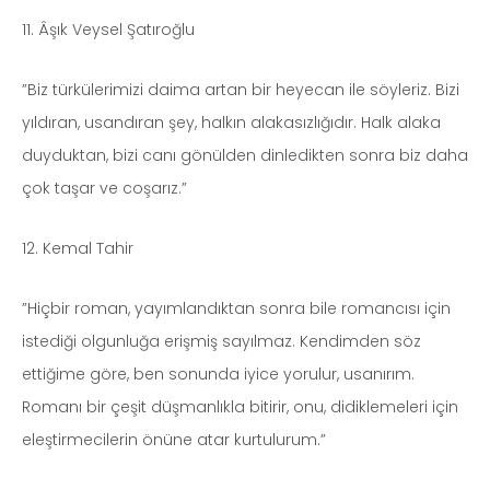
11. Âşık Veysel Şatıroğlu
”Biz türkülerimizi daima artan bir heyecan ile söyleriz. Bizi
yıldıran, usandıran şey, halkın alakasızlığıdır. Halk alaka
duyduktan, bizi canı gönülden dinledikten sonra biz daha
çok taşar ve coşarız.”
12. Kemal Tahir
”Hiçbir roman, yayımlandıktan sonra bile romancısı için
istediği olgunluğa erişmiş sayılmaz. Kendimden söz
ettiğime göre, ben sonunda iyice yorulur, usanırım.
Romanı bir çeşit düşmanlıkla bitirir, onu, didiklemeleri için
eleştirmecilerin önüne atar kurtulurum.”