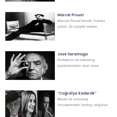
Marcel Proust
Marcel Proust kimdir, Fransız
yazar. 20. yüzyılın edebi
değerlendirmesi için yapılan
pek çok ankette adı G...
Jose Saramago
Portekiz'in en tanınmış
yazarlarından olan Jose
Saramago, 16 Ekim 1922
tarihinde Azinhaga köyünde
doğdu. Hen&uu...
‘’Coğrafya Kaderdir’’
İktisat ve sosyoloji
öncülerinden, tarihçi, düşünür
ve devlet adamı İbn-i Haldun
(1322 &ndash...