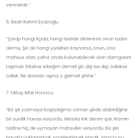
vermelidir.”
6. Bedri Rahmi Eyüboğlu
”Şarap hangi fıçıda, hangi testide dinlenirse onun tadını
alırmış. Şiir de hangi yürekten kaynarsa, onun, ona
mahsus olan, yalnız onda bulunabilecek olan damgasını
taşımalı. Erkekse erkeğim demeli şiir, dişi ise dişi, ödlekse
ödlek. Ne atarsan aşına, o gelmeli şiirine.”
7. Oktay Rıfat Horozcu
”Biz şiir yazmaya başladığımız zaman şiirde alabildiğine
bir sunilik havası esiyordu. Mesela lirik denen şair, lirizmin
tarifine hiç de uymayan mahsuller veriyordu. Biz şiiri
hayata yaklaştırmak, sadeleştirmek istedik. Ama bunu