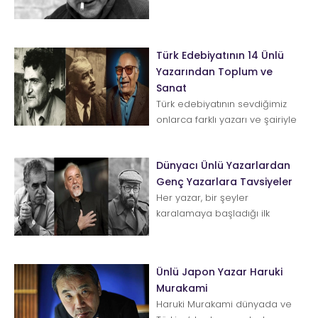
ritminizi yansıtır ve her...
Türk Edebiyatının 14 Ünlü
Yazarından Toplum ve
Sanat
Türk edebiyatının sevdiğimiz
onlarca farklı yazarı ve şairiyle
bir kez olsun görüşmek
isteyenlerimiz vardır mu...
Dünyacı Ünlü Yazarlardan
Genç Yazarlara Tavsiyeler
Her yazar, bir şeyler
karalamaya başladığı ilk
yıllarda okuduğu, bildiği
yazarların etkisine kapılır. Daha
sonra geçen...
Ünlü Japon Yazar Haruki
Murakami
Haruki Murakami dünyada ve