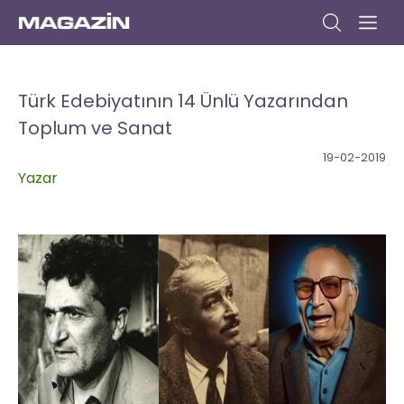
Anasayfa
Gündem
Dizi
Müzik
Yazar
Sinema
Kitap
Kültür/Sanat
Yaşam
Seyahat
Moda
Yemek
Bize
Yazın
Türk Edebiyatının 14 Ünlü Yazarından
Toplum ve Sanat
19-02-2019
Yazar