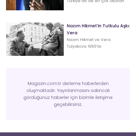
Türkiye’de de en çok okunan
yazarlardan biri. Japon yazar
son yıllarda s&uu...
Nazım Hikmet’in Tutkulu Aşkı:
Vera
Nazım Hikmet ve Vera
Tulyakova 1955’te
tanışmalarının ardından,
Vera’nın eşinden ayrılması ve
beraber yaşamaları ...
Magazin.com.tr derleme haberlerden
oluşmaktadır. Yayınlanmasını sakıncalı
gördüğünüz haberler için bizimle iletişime
geçebilirsiniz.