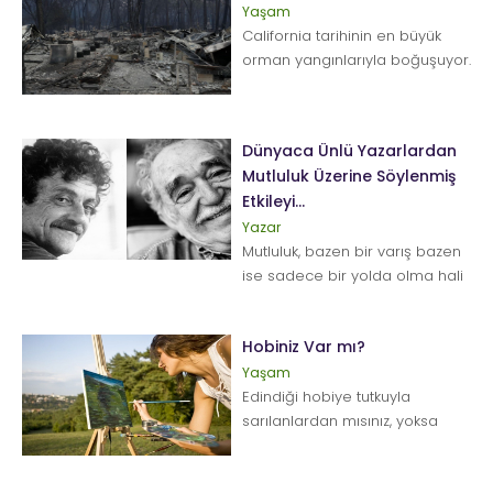
Yaşam
California tarihinin en büyük
orman yangınlarıyla boğuşuyor.
ABD'nin California eyaleti
tarihinde gö...
Dünyaca Ünlü Yazarlardan
Mutluluk Üzerine Söylenmiş
Etkileyi...
Yazar
Mutluluk, bazen bir varış bazen
ise sadece bir yolda olma hali
olarak yoğunluk gösterir.
Varmak, ulaşmak ya da elde...
Hobiniz Var mı?
Yaşam
Edindiği hobiye tutkuyla
sarılanlardan mısınız, yoksa
çarçabuk sıkılanlardan mı? Yeni
bir hobi edinirken ş...