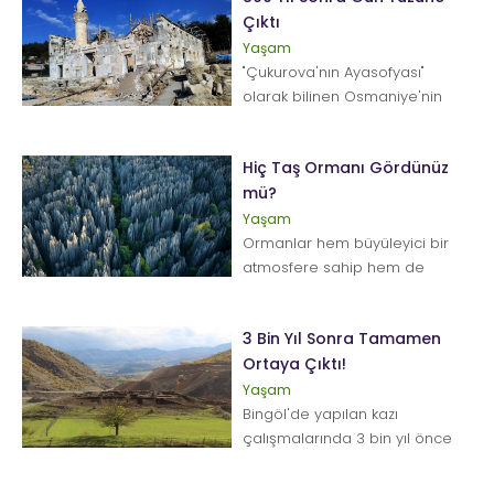
Çıktı
Yaşam
"Çukurova'nın Ayasofyası"
olarak bilinen Osmaniye'nin
Kadirli ilçesinde yaklaşık bin
800...
Hiç Taş Ormanı Gördünüz
mü?
Yaşam
Ormanlar hem büyüleyici bir
atmosfere sahip hem de
hepimiz için nefes aldığımız bir
yaşam alanı. Onlarc...
3 Bin Yıl Sonra Tamamen
Ortaya Çıktı!
Yaşam
Bingöl'de yapılan kazı
çalışmalarında 3 bin yıl önce
askeri karargah olarak
kullanılan bölge t...