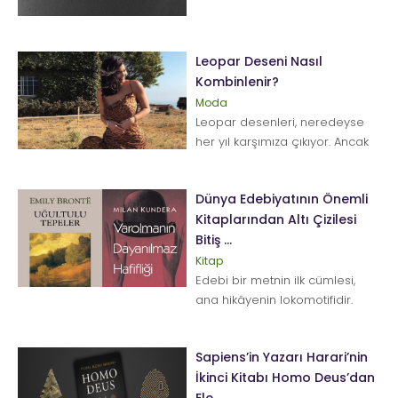
kullanarak dünyanın en küçük
evini yaptı...
Leopar Deseni Nasıl
Kombinlenir?
Moda
Leopar desenleri, neredeyse
her yıl karşımıza çıkıyor. Ancak
son yıllarda daha sık
rastladığımız leopar desenleri...
Dünya Edebiyatının Önemli
Kitaplarından Altı Çizilesi
Bitiş ...
Kitap
Edebi bir metnin ilk cümlesi,
ana hikâyenin lokomotifidir.
Çünkü orada şekillenen ifade,
kit...
Sapiens’in Yazarı Harari’nin
İkinci Kitabı Homo Deus’dan