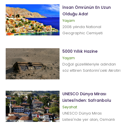
bitki ör...
İnsan Ömrünün En Uzun
Olduğu Ada!
Yaşam
2008 yılında National
Geographic Cemiyeti
tarafından yapılan araştırma
neticesinde dünya üzerinde en
5000 Yıllık Hazine
uzun s&uu...
Yaşam
Doğal güzellikleriyle adından
söz ettiren Santorini'ceki Akrotiri
adlı yerleşimde bu mevsim
sürdü...
UNESCO Dünya Mirası
Listesi'nden: Safranbolu
Seyahat
UNESCO Dünya Miras
Listesi'nde yer alan, Osmanlı
mimarisini, şehir hayatını ve