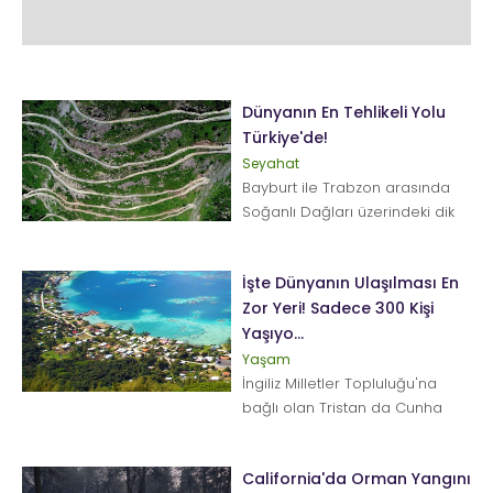
Dünyanın En Tehlikeli Yolu
Türkiye'de!
Seyahat
Bayburt ile Trabzon arasında
Soğanlı Dağları üzerindeki dik
yamaçlarda yer alan ve
'dünyanın en teh...
İşte Dünyanın Ulaşılması En
Zor Yeri! Sadece 300 Kişi
Yaşıyo...
Yaşam
İngiliz Milletler Topluluğu'na
bağlı olan Tristan da Cunha
adası, dünyanın ulaşılması en
zor yeni olarak gö...
California'da Orman Yangını