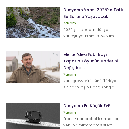
tespit etti. İtalya'...
Dünyanın Yarısı 2025'te Tatlı
Su Sorunu Yaşayacak
Yaşam
2025 yılına kadar dünyanın
yaklaşık yarısının, 2050 yılına
geldiğinde ise dünyanın yüzde
75'inin tatl...
Merter’deki Fabrikayı
Kapatıp Köyünün Kaderini
Değiştirdi...
Yaşam
Kars gravyerinin ünü, Türkiye
sınırlarını aşıp Hong Kong’a
kadar ulaşıyor. Ona bu şöhreti
kaza...
Dünyanın En Küçük Evi!
Yaşam
Fransız nanorobotik uzmanlar,
yeni bir mikrorobot sistemi