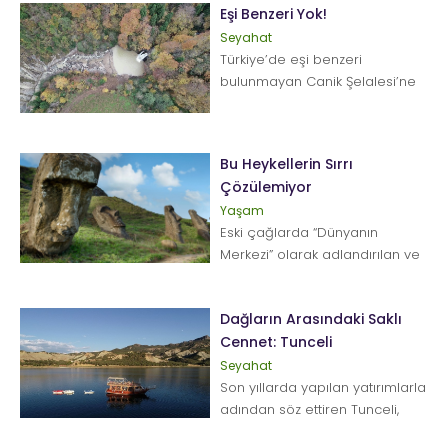
Eşi Benzeri Yok!
Seyahat
Türkiye’de eşi benzeri
bulunmayan Canik Şelalesi’ne
ulaşmak için yapılan bin 800
metrelik yü...
Bu Heykellerin Sırrı
Çözülemiyor
Yaşam
Eski çağlarda “Dünyanın
Merkezi” olarak adlandırılan ve
dünyanın en gizemli adası
olarak ka...
Dağların Arasındaki Saklı
Cennet: Tunceli
Seyahat
Son yıllarda yapılan yatırımlarla
adından söz ettiren Tunceli,
doğal güzellikleri, akarsuları ve