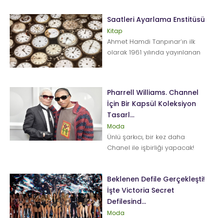
Saatleri Ayarlama Enstitüsü
Kitap
Ahmet Hamdi Tanpınar‘ın ilk
olarak 1961 yılında yayınlanan
kült romanı Saatleri Ayarlama
Enstitüsü,...
Pharrell Williams. Channel
İçin Bir Kapsül Koleksiyon
Tasarl...
Moda
Ünlü şarkıcı, bir kez daha
Chanel ile işbirliği yapacak!
Pharrell Williams, Chanel
hayranlığı ile biliniyor!...
Beklenen Defile Gerçekleşti!
İşte Victoria Secret
Defilesind...
Moda