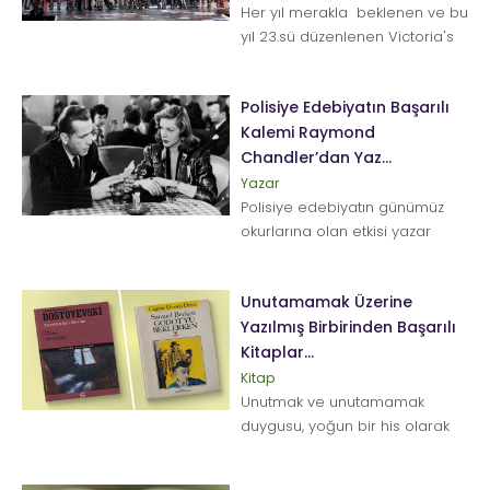
Her yıl merakla beklenen ve bu
yıl 23.sü düzenlenen Victoria's
Secret defilesi 8 Kasım da
ABD'ni...
Polisiye Edebiyatın Başarılı
Kalemi Raymond
Chandler’dan Yaz...
Yazar
Polisiye edebiyatın günümüz
okurlarına olan etkisi yazar
adayları için de oldukça
önem...
Unutamamak Üzerine
Yazılmış Birbirinden Başarılı
Kitaplar...
Kitap
Unutmak ve unutamamak
duygusu, yoğun bir his olarak
insan hayatının büyük bir
bölümünü kap...