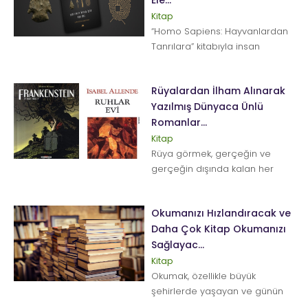
Ele...
Kitap
“Homo Sapiens: Hayvanlardan
Tanrılara” kitabıyla insan
türünün dünyaya nasıl egemen
oldu...
Rüyalardan İlham Alınarak
Yazılmış Dünyaca Ünlü
Romanlar...
Kitap
Rüya görmek, gerçeğin ve
gerçeğin dışında kalan her
şeyin belli aralıklarla
yoğunlaşması sonucu ...
Okumanızı Hızlandıracak ve
Daha Çok Kitap Okumanızı
Sağlayac...
Kitap
Okumak, özellikle büyük
şehirlerde yaşayan ve günün
büyük bir bölümün&...