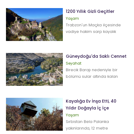
kültürünü ya...
1200 Yıllık Gizli Geçitler
Yaşam
Trabzon'un Maçka ilçesinde
vadiye hakim sarp kayalık
üzerine 8. yüzyılda kurulduğu
tahmin ed...
Güneydoğu'da Saklı Cennet
Seyahat
Birecik Barajı nedeniyle bir
bölümü sular altında kalan
Şanlıurfa'nın turizm merkezi
Halfeti. Bireci...
Kayalığa Ev İnşa Etti, 40
Yıldır Doğayla İç İçe
Yaşam
Sırbistan Bela Palanka
yakınlarında, 12 metre