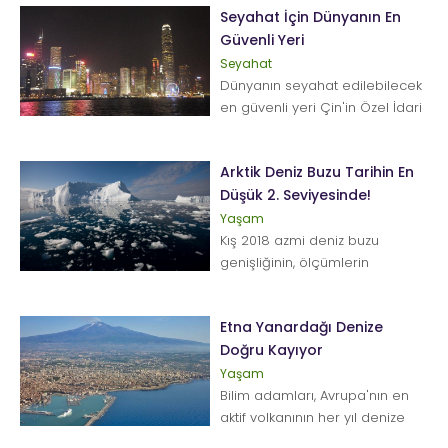
Seyahat İçin Dünyanın En
Güvenli Yeri
Seyahat
Dünyanın seyahat edilebilecek
en güvenli yeri Çin'in Özel İdari
Bölgesi Hong Kong oldu. H...
Arktik Deniz Buzu Tarihin En
Düşük 2. Seviyesinde!
Yaşam
Kış 2018 azmi deniz buzu
genişliğinin, ölçümlerin
yapılmaya başlandığı 1979
yılından bu yana en dü...
Etna Yanardağı Denize
Doğru Kayıyor
Yaşam
Bilim adamları, Avrupa'nın en
aktif volkanının her yıl denize
doğru 14 milimetre kaydığını