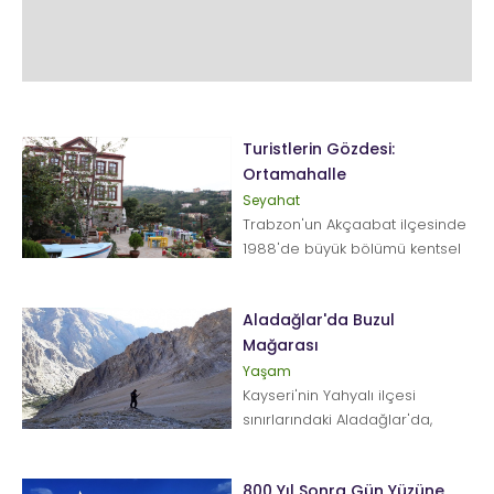
Turistlerin Gözdesi:
Ortamahalle
Seyahat
Trabzon'un Akçaabat ilçesinde
1988'de büyük bölümü kentsel
sit alanı ilan...
Aladağlar'da Buzul
Mağarası
Yaşam
Kayseri'nin Yahyalı ilçesi
sınırlarındaki Aladağlar'da,
yaklaşık 2 bin 800 metre
yükseklikte dev bir...
800 Yıl Sonra Gün Yüzüne