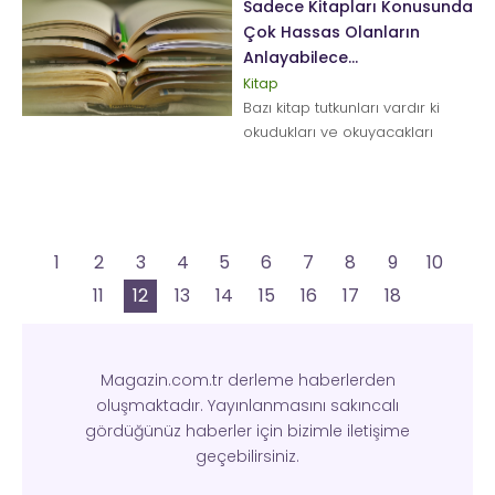
Sadece Kitapları Konusunda
Çok Hassas Olanların
Anlayabilece...
Kitap
Bazı kitap tutkunları vardır ki
okudukları ve okuyacakları
kitapların muazzam bir şekilde
korunmasını sağlarlar. Öz...
1
2
3
4
5
6
7
8
9
10
11
12
13
14
15
16
17
18
Magazin.com.tr derleme haberlerden
oluşmaktadır. Yayınlanmasını sakıncalı
gördüğünüz haberler için bizimle iletişime
geçebilirsiniz.